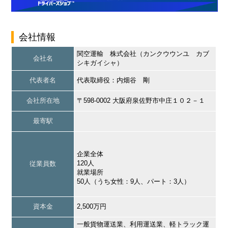
会社情報
関空運輸 株式会社（カンクウウンユ カブ
会社名
シキガイシャ）
代表者名
代表取締役：内畑谷 剛
会社所在地
〒598-0002 大阪府泉佐野市中庄１０２－１
最寄駅
企業全体
120人
従業員数
就業場所
50人（うち女性：9人、パート：3人）
資本金
2,500万円
一般貨物運送業、利用運送業、軽トラック運