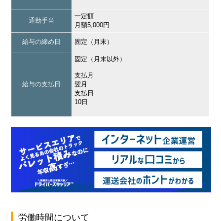
一定額
通勤手当
月額5,000円
給与の締め日
固定（月末）
固定（月末以外）
支払月
給与の支払日
翌月
支払日
10日
労働時間について