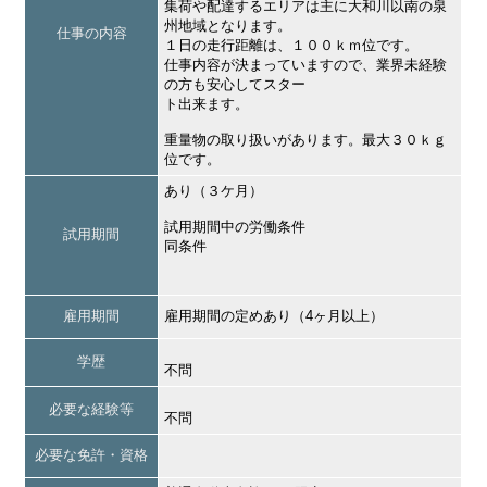
集荷や配達するエリアは主に大和川以南の泉
州地域となります。
仕事の内容
１日の走行距離は、１００ｋｍ位です。
仕事内容が決まっていますので、業界未経験
の方も安心してスター
ト出来ます。
重量物の取り扱いがあります。最大３０ｋｇ
位です。
あり（３ケ月）
試用期間中の労働条件
試用期間
同条件
雇用期間
雇用期間の定めあり（4ヶ月以上）
学歴
不問
必要な経験等
不問
必要な免許・資格