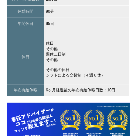
休憩時間
90分
年間休日
85日
休日
その他
週休二日制
休日
その他
その他の休日
シフトによる交替制（４週６休）
年次有給休暇
6ヶ月経過後の年次有給休暇日数：10日