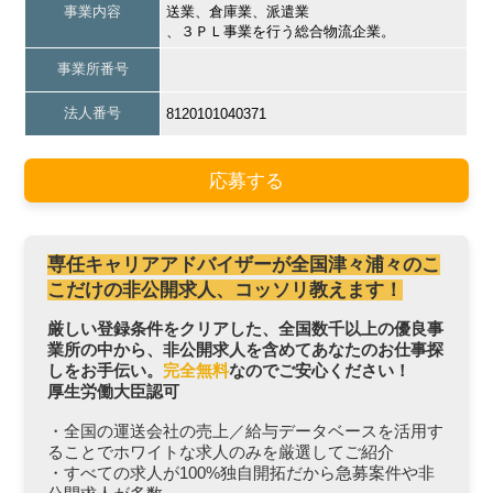
事業内容
送業、倉庫業、派遣業
、３ＰＬ事業を行う総合物流企業。
事業所番号
法人番号
8120101040371
応募する
専任キャリアアドバイザーが全国津々浦々のこ
こだけの非公開求人、コッソリ教えます！
厳しい登録条件をクリアした、全国数千以上の優良事
業所の中から、非公開求人を含めてあなたのお仕事探
しをお手伝い。
完全無料
なのでご安心ください！
厚生労働大臣認可
・全国の運送会社の売上／給与データベースを活用す
ることでホワイトな求人のみを厳選してご紹介
・すべての求人が100%独自開拓だから急募案件や非