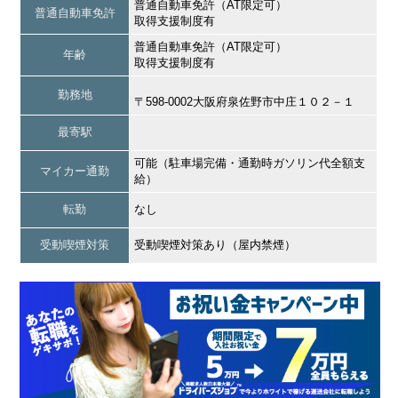
普通自動車免許（AT限定可）
普通自動車免許
取得支援制度有
普通自動車免許（AT限定可）
年齢
取得支援制度有
勤務地
〒598-0002大阪府泉佐野市中庄１０２－１
最寄駅
可能（駐車場完備・通勤時ガソリン代全額支
マイカー通勤
給）
転勤
なし
受動喫煙対策
受動喫煙対策あり（屋内禁煙）