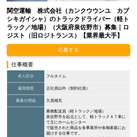
関空運輸 株式会社（カンクウウンユ カブ
シキガイシャ）のトラックドライバー（軽ト
ラック／地場）（大阪府泉佐野市）募集｜ロ
ジスト（旧ロジトランス）【業界最大手】
応募する
仕事概要
求人区分
フルタイム
雇用形態
正社員以外（契約社員）
募集の理由
欠員補充
乗務配送員（軽トラック／地場）
泉佐野市を起点として、軽トラックＡＴ車に
て主にホームセンター
で販売された商品を各事業所や各御家庭にお
届けする仕事です。