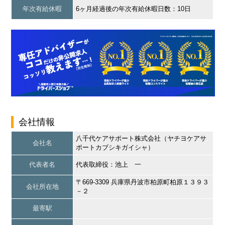
年次有給休暇
6ヶ月経過後の年次有給休暇日数：10日
会社情報
八千代ケアサポート株式会社（ヤチヨケアサ
会社名
ポートカブシキガイシャ）
代表者名
代表取締役：池上 一
〒669-3309 兵庫県丹波市柏原町柏原１３９３
会社所在地
－２
最寄駅