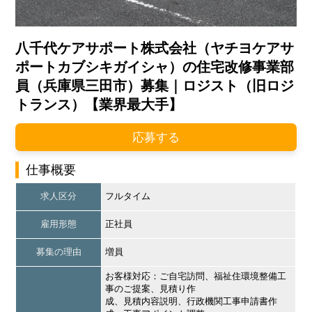
八千代ケアサポート株式会社（ヤチヨケアサ
ポートカブシキガイシャ）の住宅改修事業部
員（兵庫県三田市）募集｜ロジスト（旧ロジ
トランス）【業界最大手】
応募する
仕事概要
求人区分
フルタイム
雇用形態
正社員
募集の理由
増員
お客様対応：ご自宅訪問、福祉住環境整備工
事のご提案、見積り作
成、見積内容説明、行政機関工事申請書作