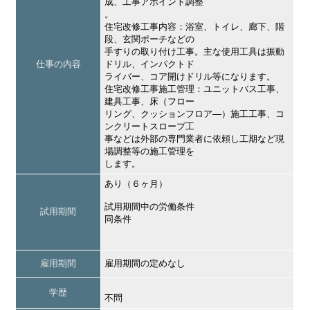
成、工事アポイント調整
。
住宅改修工事内容：浴室、トイレ、廊下、階
段、玄関ポーチなどの
手すりの取り付け工事。主な使用工具は振動
仕事の内容
ドリル、インパクトド
ライバー、コア開けドリル等になります。
住宅改修工事施工管理：ユニットバス工事、
建具工事、床（フロー
リング、クッションフロア―）施工工事、コ
ンクリートスロープ工
事などは外部の専門業者に依頼し工期など現
場調整等の施工管理を
します。
あり（６ヶ月）
試用期間中の労働条件
試用期間
同条件
雇用期間
雇用期間の定めなし
学歴
不問