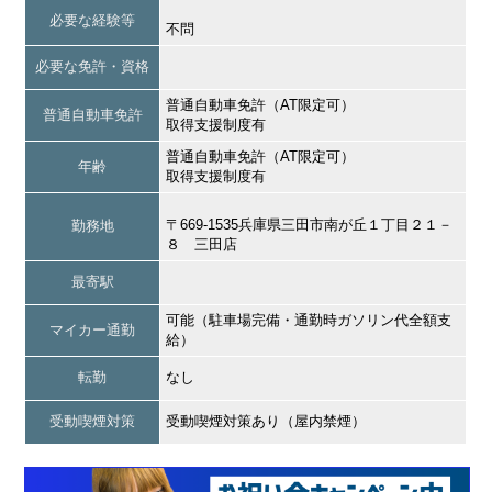
必要な経験等
不問
必要な免許・資格
普通自動車免許（AT限定可）
普通自動車免許
取得支援制度有
普通自動車免許（AT限定可）
年齢
取得支援制度有
〒669-1535兵庫県三田市南が丘１丁目２１－
勤務地
８ 三田店
最寄駅
可能（駐車場完備・通勤時ガソリン代全額支
マイカー通勤
給）
転勤
なし
受動喫煙対策
受動喫煙対策あり（屋内禁煙）