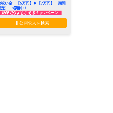
お祝い金 【5万円】▶︎【7万円】［期間
限定］ 増額中！
登録で必ずもらえるキャンペーン
非公開求人を検索