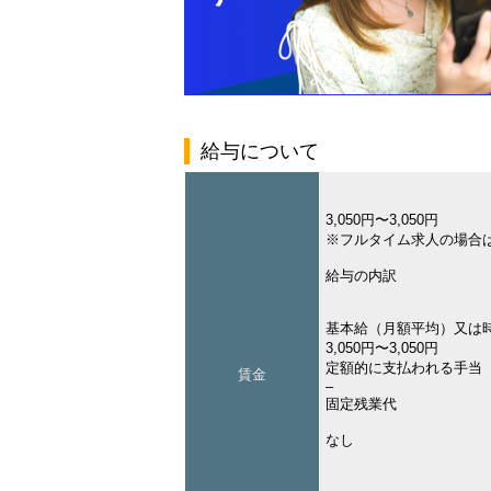
給与について
3,050円〜3,050円
※フルタイム求人の場合
給与の内訳
基本給（月額平均）又は
3,050円〜3,050円
定額的に支払われる手当
賃金
–
固定残業代
なし