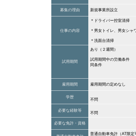
募集の理由
新規事業所設立
＊ドライバー控室清掃
仕事の内容
＊男女トイレ、男女シャ
＊洗面台清掃
あり（２週間）
試用期間中の労働条件
試用期間
同条件
雇用期間
雇用期間の定めなし
学歴
不問
必要な経験等
不問
必要な免許・資格
普通自動車免許（AT限定