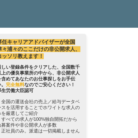
専任キャリアアドバイザーが全国
津々浦々のここだけの非公開求人、
コッソリ教えます！
厳しい登録条件をクリアした、全国数千
以上の優良事業所の中から、非公開求人
を含めてあなたのお仕事探しをお手伝
い。
完全無料
なのでご安心ください！
厚生労働大臣認可
・全国の運送会社の売上／給与データベ
ースを活用することでホワイトな求人の
みを厳選してご紹介
・すべての求人が100%独自開拓だから
急募案件や非公開求人が多数
・正社員のみ。派遣は一切掲載しません