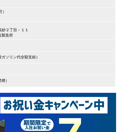
可）
市高砂２丁目－１１
阪製造所
時ガソリン代全額支給）
禁煙）