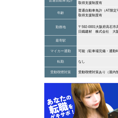
普通自動車免許
取得支援制度有
普通自動車免許（AT限定
年齢
取得支援制度有
〒592-0001大阪府高石
勤務地
日鐡建材 株式会社 大
最寄駅
マイカー通勤
可能（駐車場完備・通勤
転勤
なし
受動喫煙対策
受動喫煙対策あり（屋内