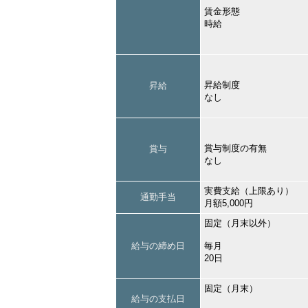
賃金形態
時給
昇給制度
昇給
なし
賞与制度の有無
賞与
なし
実費支給（上限あり）
通勤手当
月額5,000円
固定（月末以外）
給与の締め日
毎月
20日
固定（月末）
給与の支払日