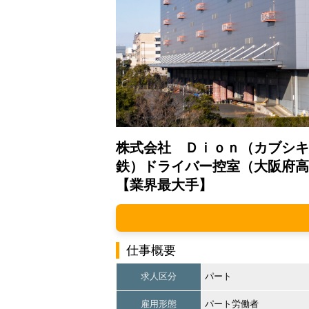
株式会社 Ｄｉｏｎ（カブシキ
鉄）ドライバー控室（大阪府高
【業界最大手】
仕事概要
求人区分
パート
雇用形態
パート労働者