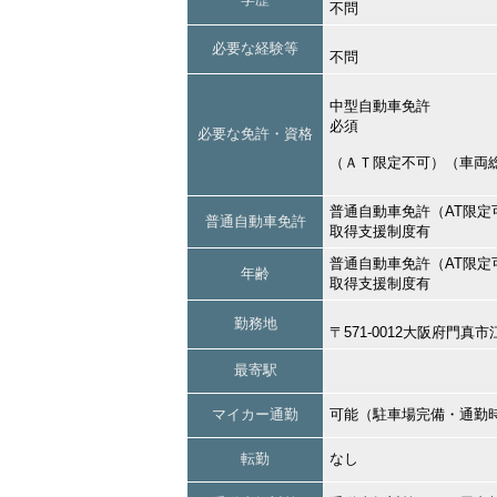
不問
必要な経験等
不問
中型自動車免許
必須
必要な免許・資格
（ＡＴ限定不可）（車両
普通自動車免許（AT限定
普通自動車免許
取得支援制度有
普通自動車免許（AT限定
年齢
取得支援制度有
勤務地
〒571-0012大阪府門真
最寄駅
マイカー通勤
可能（駐車場完備・通勤
転勤
なし