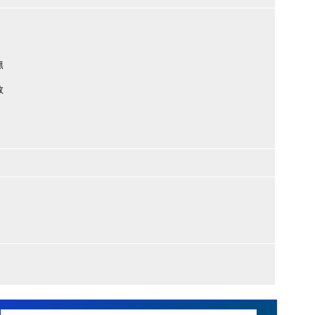
無
数
）