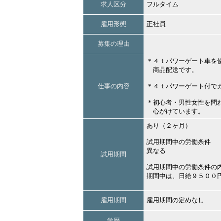
求人区分
フルタイム
雇用形態
正社員
募集の理由
＊４ｔパワーゲート車を
商品配送です。
仕事の内容
＊４ｔパワーゲート付で
＊初心者・男性女性を問
心がけています。
あり（２ヶ月）
試用期間中の労働条件
異なる
試用期間
試用期間中の労働条件の
期間中は、日給９５００
雇用期間
雇用期間の定めなし
学歴