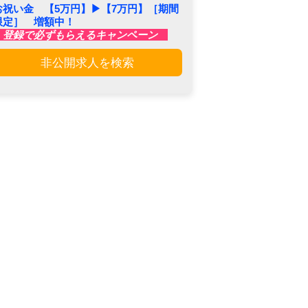
お祝い金 【5万円】▶︎【7万円】［期間
限定］ 増額中！
登録で必ずもらえるキャンペーン
非公開求人を検索