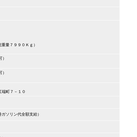
総重量７９９０Ｋｇ）
可）
可）
市江端町７－１０
時ガソリン代全額支給）