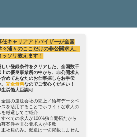
専任キャリアアドバイザーが全国
津々浦々のここだけの非公開求人、
コッソリ教えます！
厳しい登録条件をクリアした、全国数千
以上の優良事業所の中から、非公開求人
を含めてあなたのお仕事探しをお手伝
い。
完全無料
なのでご安心ください！
厚生労働大臣認可
・全国の運送会社の売上／給与データベ
ースを活用することでホワイトな求人の
みを厳選してご紹介
・すべての求人が100%独自開拓だから
急募案件や非公開求人が多数
・正社員のみ。派遣は一切掲載しません