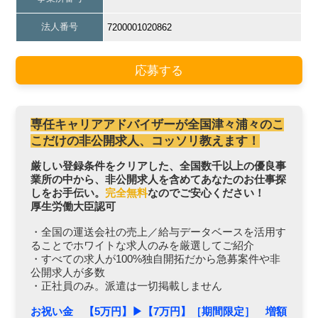
法人番号
7200001020862
応募する
専任キャリアアドバイザーが全国津々浦々のこ
こだけの非公開求人、コッソリ教えます！
厳しい登録条件をクリアした、全国数千以上の優良事
業所の中から、非公開求人を含めてあなたのお仕事探
しをお手伝い。
完全無料
なのでご安心ください！
厚生労働大臣認可
・全国の運送会社の売上／給与データベースを活用す
ることでホワイトな求人のみを厳選してご紹介
・すべての求人が100%独自開拓だから急募案件や非
公開求人が多数
・正社員のみ。派遣は一切掲載しません
お祝い金 【5万円】▶︎【7万円】［期間限定］ 増額