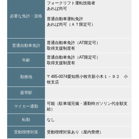
フォークリフト運転技能者
あれば尚可
必要な免許・資格
普通自動車運転免許
あれば尚可（ＡＴ限定可）
普通自動車免許（AT限定可）
普通自動車免許
取得支援制度有
普通自動車免許（AT限定可）
年齢
取得支援制度有
〒485-0074愛知県小牧市新小木１－９２ 小
勤務地
牧支店
最寄駅
可能（駐車場完備・通勤時ガソリン代全額支
マイカー通勤
給）
転勤
なし
受動喫煙対策
受動喫煙対策あり（屋内禁煙）