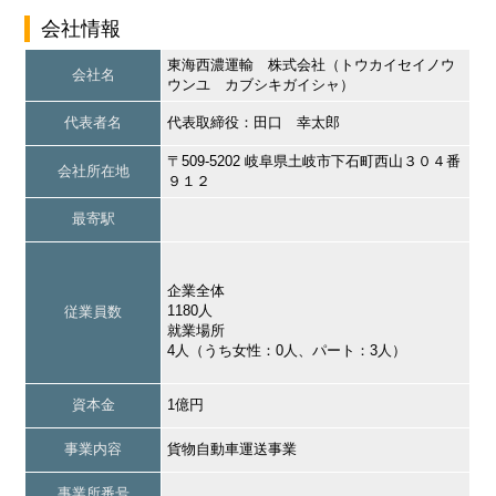
会社情報
東海西濃運輸 株式会社（トウカイセイノウ
会社名
ウンユ カブシキガイシャ）
代表者名
代表取締役：田口 幸太郎
〒509-5202 岐阜県土岐市下石町西山３０４番
会社所在地
９１２
最寄駅
企業全体
1180人
従業員数
就業場所
4人（うち女性：0人、パート：3人）
資本金
1億円
事業内容
貨物自動車運送事業
事業所番号