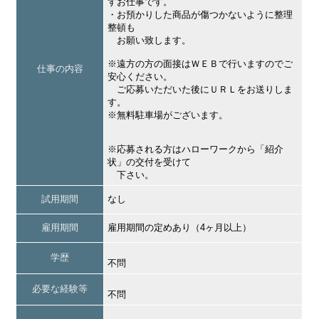
すお仕事です。
・お預かりした商品が傷つかないように整理
整頓も
お願い致します。
※遠方の方の面接はＷＥＢで行いますのでご
仕事の内容
安心ください。
ご応募いただいた後にＵＲＬをお送りしま
す。
※無料駐車場がございます。
※応募される方はハローワークから「紹介
状」の交付を受けて
下さい。
試用期間
なし
雇用期間
雇用期間の定めあり（4ヶ月以上）
学歴
不問
必要な経験等
不問