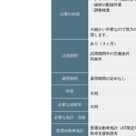
・線材の配線作業
・調整検査
仕事の内容
※細かい作業なので視力
望します。
あり（３ヶ月）
試用期間中の労働条件
試用期間
同条件
雇用期間
雇用期間の定めなし
学歴
不問
必要な経験等
不問
必要な免許・資格
普通自動車免許（AT限定
普通自動車免許
取得支援制度有