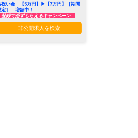
お祝い金 【5万円】▶︎【7万円】［期間
限定］ 増額中！
登録で必ずもらえるキャンペーン
非公開求人を検索