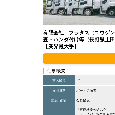
有限会社 プラタス（ユウゲン
査・ハンダ付け等（長野県上田
【業界最大手】
仕事概要
求人区分
パート
雇用形態
パート労働者
募集の理由
欠員補充
「医療機器の組み立て」
・ドライバー等で組み立