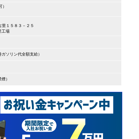
可）
田市古里１５８３－２５
里工場
時ガソリン代全額支給）
禁煙）