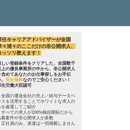
専任キャリアアドバイザーが全国
津々浦々のここだけの非公開求人、
コッソリ教えます！
厳しい登録条件をクリアした、全国数千
以上の優良事業所の中から、非公開求人
を含めてあなたのお仕事探しをお手伝
い。
完全無料
なのでご安心ください！
厚生労働大臣認可
・全国の運送会社の売上／給与データベ
ースを活用することでホワイトな求人の
みを厳選してご紹介
・すべての求人が100%独自開拓だから
急募案件や非公開求人が多数
・正社員のみ。派遣は一切掲載しません