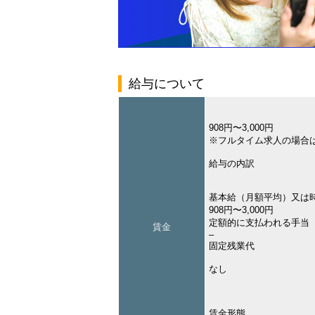
給与について
908円〜3,000円
※フルタイム求人の場合
給与の内訳
基本給（月額平均）又は
908円〜3,000円
定額的に支払われる手当
賃金
–
固定残業代
なし
賃金形態