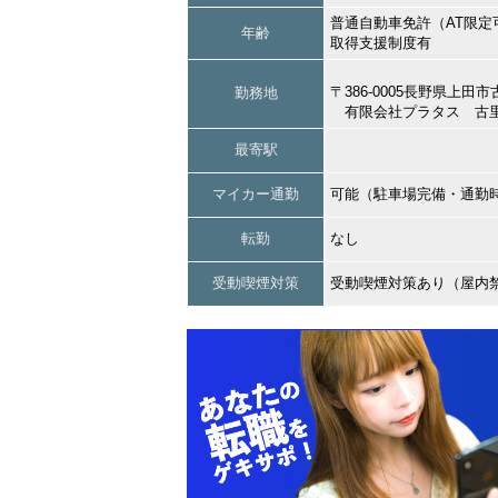
普通自動車免許（AT限定
年齢
取得支援制度有
〒386-0005長野県上
勤務地
有限会社プラタス 古
最寄駅
マイカー通勤
可能（駐車場完備・通勤
転勤
なし
受動喫煙対策
受動喫煙対策あり（屋内