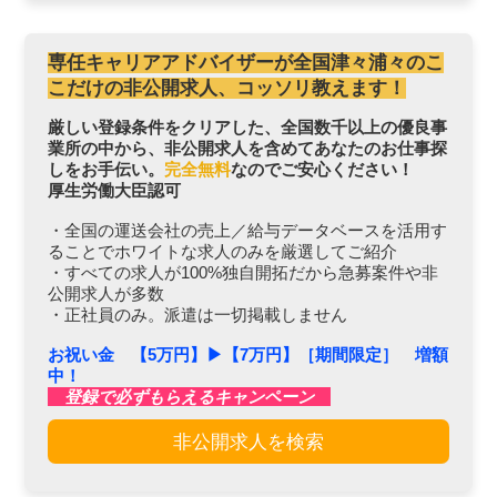
専任キャリアアドバイザーが全国津々浦々のこ
こだけの非公開求人、コッソリ教えます！
厳しい登録条件をクリアした、全国数千以上の優良事
業所の中から、非公開求人を含めてあなたのお仕事探
しをお手伝い。
完全無料
なのでご安心ください！
厚生労働大臣認可
・全国の運送会社の売上／給与データベースを活用す
ることでホワイトな求人のみを厳選してご紹介
・すべての求人が100%独自開拓だから急募案件や非
公開求人が多数
・正社員のみ。派遣は一切掲載しません
お祝い金 【5万円】▶︎【7万円】［期間限定］ 増額
中！
登録で必ずもらえるキャンペーン
非公開求人を検索