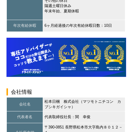
その他の休日
隔週土曜日休み
年末年始、夏期休暇
年次有給休暇
6ヶ月経過後の年次有給休暇日数：10日
会社情報
松本日梱 株式会社（マツモトニチコン カ
会社名
ブシキガイシャ）
代表者名
代表取締役社長：関 幸俊
〒390-0851 長野県松本市大字島内８０１２－