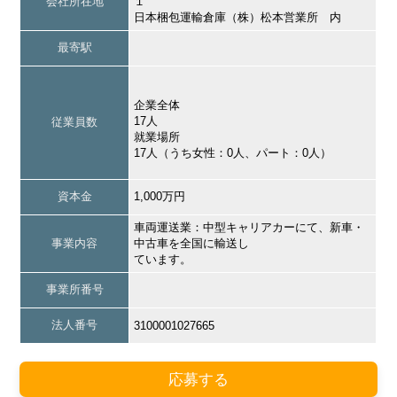
会社所在地
１
日本梱包運輸倉庫（株）松本営業所 内
最寄駅
企業全体
17人
従業員数
就業場所
17人（うち女性：0人、パート：0人）
資本金
1,000万円
車両運送業：中型キャリアカーにて、新車・
事業内容
中古車を全国に輸送し
ています。
事業所番号
法人番号
3100001027665
応募する