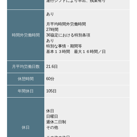
運行シフトにより早出、残業有り
あり
月平均時間外労働時間
27時間
時間外労働時間
36協定における特別条項
あり
特別な事情・期間等
基本１３時間 最大１６時間／日
月平均労働日数
21.6日
休憩時間
60分
年間休日
105日
休日
日曜日
週休二日制
休日
その他