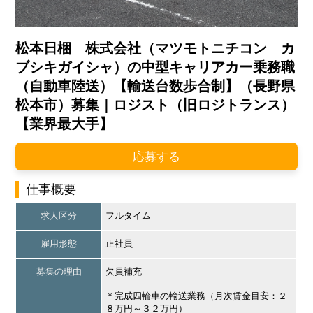
松本日梱 株式会社（マツモトニチコン カ
ブシキガイシャ）の中型キャリアカー乗務職
（自動車陸送）【輸送台数歩合制】（長野県
松本市）募集｜ロジスト（旧ロジトランス）
【業界最大手】
応募する
仕事概要
求人区分
フルタイム
雇用形態
正社員
募集の理由
欠員補充
＊完成四輪車の輸送業務（月次賃金目安：２
８万円～３２万円）