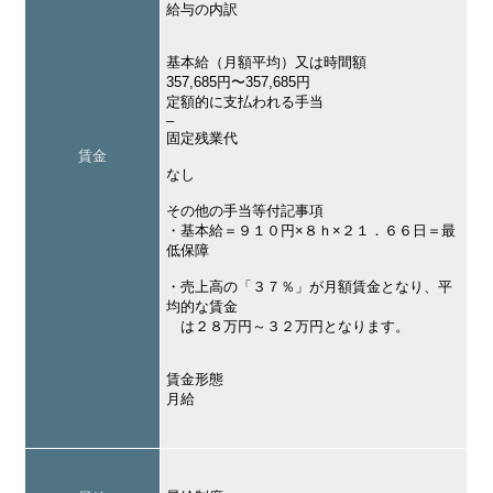
給与の内訳
基本給（月額平均）又は時間額
357,685円〜357,685円
定額的に支払われる手当
–
固定残業代
賃金
なし
その他の手当等付記事項
・基本給＝９１０円×８ｈ×２１．６６日＝最
低保障
・売上高の「３７％」が月額賃金となり、平
均的な賃金
は２８万円～３２万円となります。
賃金形態
月給