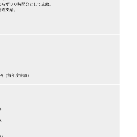
わらず３０時間分として支給。
別途支給。
000円（前年度実績）
無
数
績）