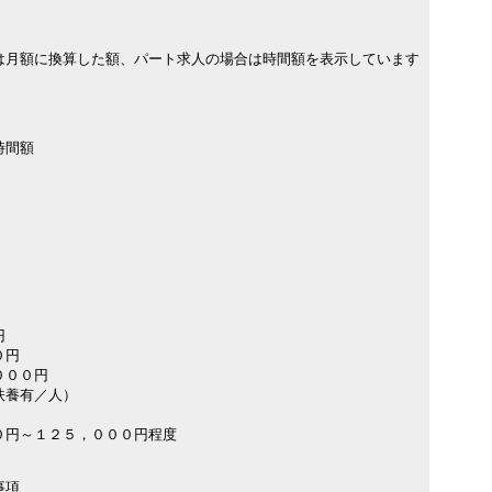
は月額に換算した額、パート求人の場合は時間額を表示しています
時間額
円
０円
０００円
扶養有／人）
０円～１２５，０００円程度
事項