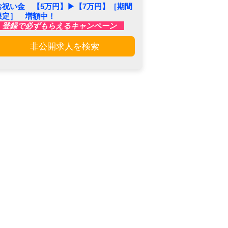
お祝い金 【5万円】▶︎【7万円】［期間
限定］ 増額中！
登録で必ずもらえるキャンペーン
非公開求人を検索