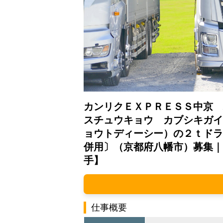
カンリクＥＸＰＲＥＳＳ中京 
スチュウキョウ カブシキガイ
ョウトディーシー）の２ｔドラ
併用〕（京都府八幡市）募集｜
手】
仕事概要