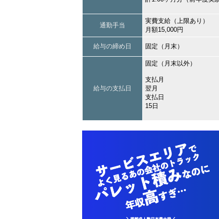
実費支給（上限あり）
通勤手当
月額15,000円
給与の締め日
固定（月末）
固定（月末以外）
支払月
給与の支払日
翌月
支払日
15日