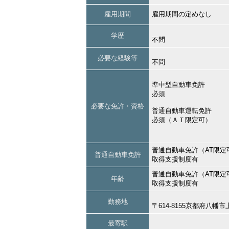
雇用期間
雇用期間の定めなし
学歴
不問
必要な経験等
不問
準中型自動車免許
必須
必要な免許・資格
普通自動車運転免許
必須（ＡＴ限定可）
普通自動車免許（AT限定
普通自動車免許
取得支援制度有
普通自動車免許（AT限定
年齢
取得支援制度有
勤務地
〒614-8155京都府八
最寄駅