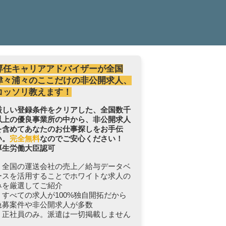
専任キャリアアドバイザーが全国
津々浦々のここだけの非公開求人、
コッソリ教えます！
厳しい登録条件をクリアした、全国数千
以上の優良事業所の中から、非公開求人
を含めてあなたのお仕事探しをお手伝
い。
完全無料
なのでご安心ください！
厚生労働大臣認可
・全国の運送会社の売上／給与データベ
ースを活用することでホワイトな求人の
みを厳選してご紹介
・すべての求人が100%独自開拓だから
急募案件や非公開求人が多数
・正社員のみ。派遣は一切掲載しません