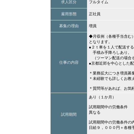
求人区分
フルタイム
雇用形態
正社員
募集の理由
増員
◆月収例（各種手当含む
となります。
●２ｔ車を１人で配送す
手積み手降ろしあり。
（ツーマン配送の場合
仕事の内容
●京都近郊を中心とした
＊業務拡大につき増員
＊未経験でも詳しくお教
＊質問等があれば、お気
あり（１か月）
試用期間中の労働条件
異なる
試用期間
試用期間中の労働条件の
日給９，０００円＋各種