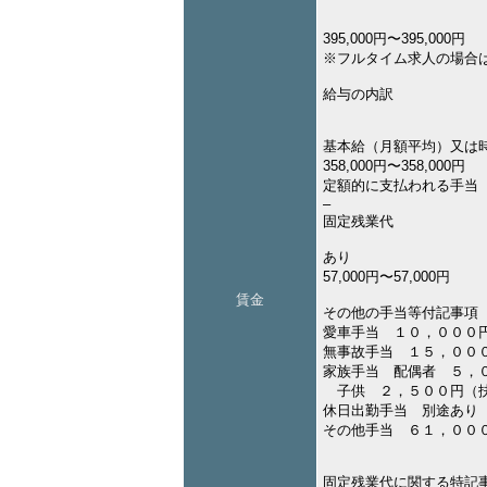
395,000円〜395,000円
※フルタイム求人の場合
給与の内訳
基本給（月額平均）又は
358,000円〜358,000円
定額的に支払われる手当
–
固定残業代
あり
57,000円〜57,000円
賃金
その他の手当等付記事項
愛車手当 １０，０００
無事故手当 １５，００
家族手当 配偶者 ５，
子供 ２，５００円（
休日出勤手当 別途あり
その他手当 ６１，００
固定残業代に関する特記