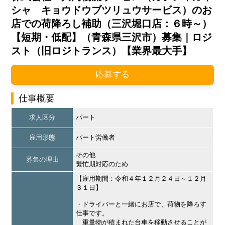
シャ キョウドウブツリュウサービス）のお
店での荷降ろし補助（三沢堀口店：６時～）
【短期・低配】（青森県三沢市）募集｜ロジ
スト（旧ロジトランス）【業界最大手】
応募する
仕事概要
求人区分
パート
雇用形態
パート労働者
その他
募集の理由
繁忙期対応のため
【雇用期間：令和４年１２月２４日～１２月
３１日】
・ドライバーと一緒にお店で、荷物を降ろす
仕事です。
重量物が積まれた台車を移動させることが