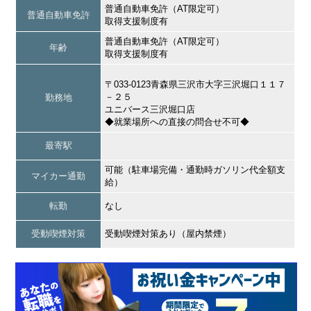
普通自動車免許（AT限定可）
普通自動車免許
取得支援制度有
普通自動車免許（AT限定可）
年齢
取得支援制度有
〒033-0123青森県三沢市大字三沢堀口１１７
－２５
勤務地
ユニバース三沢堀口店
◆就業場所への直接の問合せ不可◆
最寄駅
可能（駐車場完備・通勤時ガソリン代全額支
マイカー通勤
給）
転勤
なし
受動喫煙対策
受動喫煙対策あり（屋内禁煙）