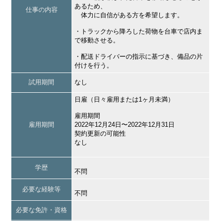
あるため、
仕事の内容
体力に自信がある方を希望します。
・トラックから降ろした荷物を台車で店内ま
で移動させる。
・配送ドライバーの指示に基づき、備品の片
付けを行う。
試用期間
なし
日雇（日々雇用または1ヶ月未満）
雇用期間
雇用期間
2022年12月24日〜2022年12月31日
契約更新の可能性
なし
学歴
不問
必要な経験等
不問
必要な免許・資格