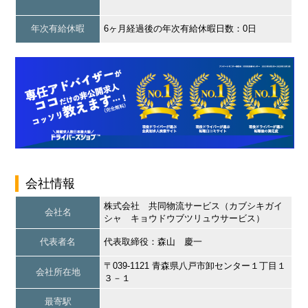
年次有給休暇
6ヶ月経過後の年次有給休暇日数：0日
会社情報
株式会社 共同物流サービス（カブシキガイ
会社名
シャ キョウドウブツリュウサービス）
代表者名
代表取締役：森山 慶一
〒039-1121 青森県八戸市卸センター１丁目１
会社所在地
３－１
最寄駅