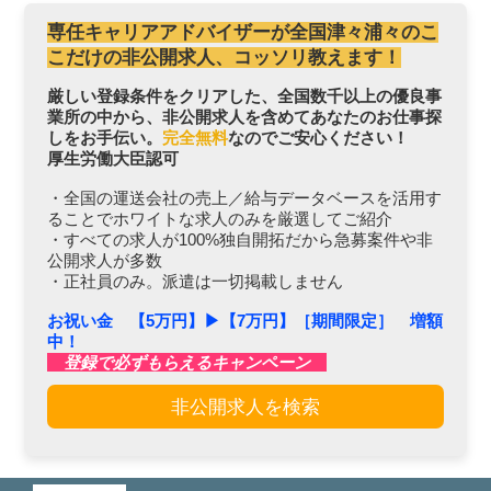
専任キャリアアドバイザーが全国津々浦々のこ
こだけの非公開求人、コッソリ教えます！
厳しい登録条件をクリアした、全国数千以上の優良事
業所の中から、非公開求人を含めてあなたのお仕事探
しをお手伝い。
完全無料
なのでご安心ください！
厚生労働大臣認可
・全国の運送会社の売上／給与データベースを活用す
ることでホワイトな求人のみを厳選してご紹介
・すべての求人が100%独自開拓だから急募案件や非
公開求人が多数
・正社員のみ。派遣は一切掲載しません
お祝い金 【5万円】▶︎【7万円】［期間限定］ 増額
中！
登録で必ずもらえるキャンペーン
非公開求人を検索