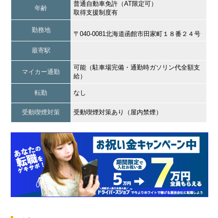
普通自動車免許（AT限定可）
年齢
取得支援制度有
勤務地
〒040-0081北海道函館市田家町１８番２４号
最寄駅
可能（駐車場完備・通勤時ガソリン代全額支
マイカー通勤
給）
転勤
なし
受動喫煙対策
受動喫煙対策あり（屋内禁煙）