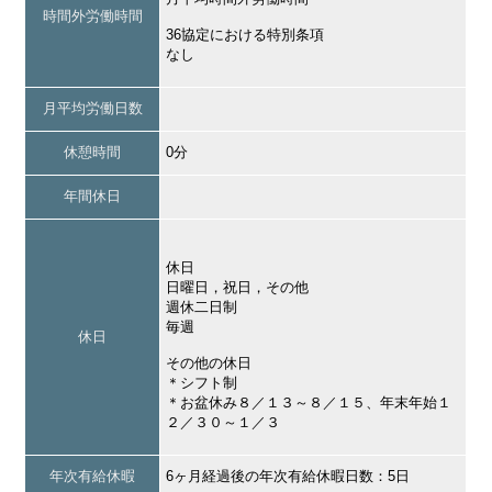
時間外労働時間
36協定における特別条項
なし
月平均労働日数
休憩時間
0分
年間休日
休日
日曜日，祝日，その他
週休二日制
毎週
休日
その他の休日
＊シフト制
＊お盆休み８／１３～８／１５、年末年始１
２／３０～１／３
年次有給休暇
6ヶ月経過後の年次有給休暇日数：5日