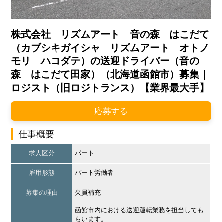
株式会社 リズムアート 音の森 はこだて
（カブシキガイシャ リズムアート オトノ
モリ ハコダテ）の送迎ドライバー（音の
森 はこだて田家）（北海道函館市）募集｜
ロジスト（旧ロジトランス）【業界最大手】
応募する
仕事概要
求人区分
パート
雇用形態
パート労働者
募集の理由
欠員補充
函館市内における送迎運転業務を担当しても
らいます。