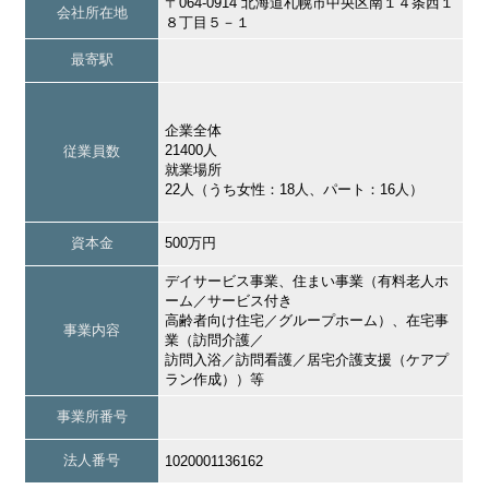
〒064-0914 北海道札幌市中央区南１４条西１
会社所在地
８丁目５－１
最寄駅
企業全体
21400人
従業員数
就業場所
22人（うち女性：18人、パート：16人）
資本金
500万円
デイサービス事業、住まい事業（有料老人ホ
ーム／サービス付き
高齢者向け住宅／グループホーム）、在宅事
事業内容
業（訪問介護／
訪問入浴／訪問看護／居宅介護支援（ケアプ
ラン作成））等
事業所番号
法人番号
1020001136162