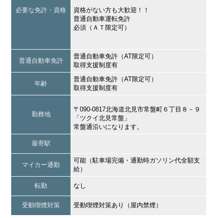
必要な免許・資格
資格がない方も大歓迎！！
普通自動車運転免許
必須（ＡＴ限定可）
普通自動車免許（AT限定可）
普通自動車免許
取得支援制度有
普通自動車免許（AT限定可）
年齢
取得支援制度有
〒090-0817北海道北見市常盤町６丁目８－９
勤務地
「ツクイ北見常盤」
常盤通沿いになります。
最寄駅
可能（駐車場完備・通勤時ガソリン代全額支
マイカー通勤
給）
転勤
なし
受動喫煙対策
受動喫煙対策あり（屋内禁煙）