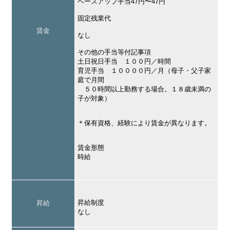
ベースアップ手当47円〜47円
固定残業代
賃金
なし
その他の手当等付記事項
土日祝日手当 １００円／時間
育児手当 １００００円／月（母子・父子家
庭で月間
５０時間以上勤務する場合。１８歳未満の
子が対象）
＊保有資格、経験により賃金が異なります。
賃金形態
時給
昇給制度
昇給
なし