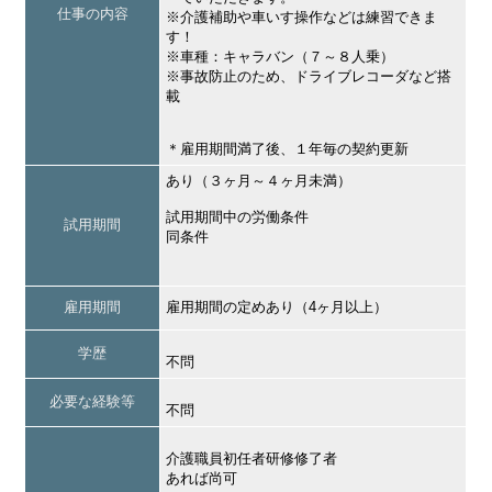
仕事の内容
※介護補助や車いす操作などは練習できま
す！
※車種：キャラバン（７～８人乗）
※事故防止のため、ドライブレコーダなど搭
載
＊雇用期間満了後、１年毎の契約更新
あり（３ヶ月～４ヶ月未満）
試用期間中の労働条件
試用期間
同条件
雇用期間
雇用期間の定めあり（4ヶ月以上）
学歴
不問
必要な経験等
不問
介護職員初任者研修修了者
あれば尚可