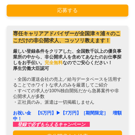
応募する
専任キャリアアドバイザーが全国津々浦々のこ
こだけの非公開求人、コッソリ教えます！
厳しい登録条件をクリアした、全国数千以上の優良事
業所の中から、非公開求人を含めてあなたのお仕事探
しをお手伝い。
完全無料
なのでご安心ください！
厚生労働大臣認可
・全国の運送会社の売上／給与データベースを活用す
ることでホワイトな求人のみを厳選してご紹介
・すべての求人が100%独自開拓だから急募案件や非
公開求人が多数
・正社員のみ。派遣は一切掲載しません
お祝い金 【5万円】▶︎【7万円】［期間限定］ 増額
中！
登録で必ずもらえるキャンペーン