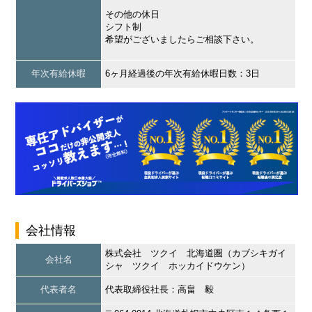
その他の休日
シフト制
希望がございましたらご相談下さい。
年次有給休暇
6ヶ月経過後の年次有給休暇日数：3日
会社情報
株式会社 ツクイ 北海道圏（カブシキガイ
会社名
シャ ツクイ ホッカイドウケン）
代表者名
代表取締役社長：高畠 毅