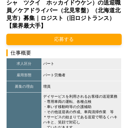
シャ ツクイ ホッカイドウケン）の送迎職
員／ケアドライバー（北見常盤）（北海道北
見市）募集｜ロジスト（旧ロジトランス）
【業界最大手】
応募する
仕事概要
求人区分
パート
雇用形態
パート労働者
募集の理由
増員
デイサービスを利用されるお客様の送迎業務
・専用車両の運転、各種点検
・車いす移動時等の介護補助
・その他送迎表の作成、車両清掃作業 等
＊サービスの始まりである送迎で明るくハキ
ハキと、笑顔で対応し
ていただきます。