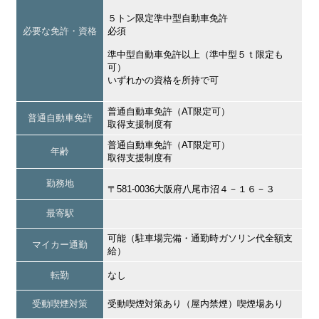
５トン限定準中型自動車免許
必要な免許・資格
必須
準中型自動車免許以上（準中型５ｔ限定も
可）
いずれかの資格を所持で可
普通自動車免許（AT限定可）
普通自動車免許
取得支援制度有
普通自動車免許（AT限定可）
年齢
取得支援制度有
勤務地
〒581-0036大阪府八尾市沼４－１６－３
最寄駅
可能（駐車場完備・通勤時ガソリン代全額支
マイカー通勤
給）
転勤
なし
受動喫煙対策
受動喫煙対策あり（屋内禁煙）喫煙場あり