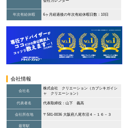
会社カレンダー
年次有給休暇
6ヶ月経過後の年次有給休暇日数：10日
会社情報
株式会社 クリエーション（カブシキガイシ
会社名
ャ クリエーション）
代表者名
代表取締役：山下 義高
会社所在地
〒581-0036 大阪府八尾市沼４－１６－３
最寄駅