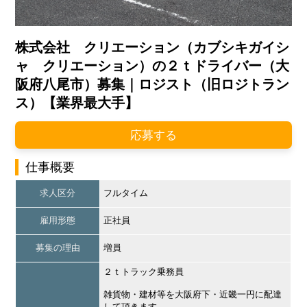
株式会社 クリエーション（カブシキガイシ
ャ クリエーション）の２ｔドライバー（大
阪府八尾市）募集｜ロジスト（旧ロジトラン
ス）【業界最大手】
応募する
仕事概要
求人区分
フルタイム
雇用形態
正社員
募集の理由
増員
２ｔトラック乗務員
雑貨物・建材等を大阪府下・近畿一円に配達
して頂きます。