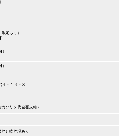
許
ｔ限定も可）
可
可）
可）
市沼４－１６－３
時ガソリン代全額支給）
禁煙）喫煙場あり