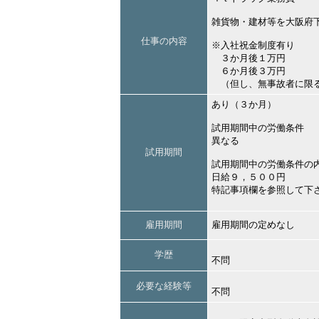
雑貨物・建材等を大阪府
仕事の内容
※入社祝金制度有り
３か月後１万円
６か月後３万円
（但し、無事故者に限
あり（３か月）
試用期間中の労働条件
異なる
試用期間
試用期間中の労働条件の
日給９，５００円
特記事項欄を参照して下
雇用期間
雇用期間の定めなし
学歴
不問
必要な経験等
不問