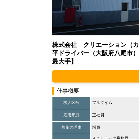
株式会社 クリエーション（カ
平ドライバー（大阪府八尾市）
最大手】
仕事概要
求人区分
フルタイム
雇用形態
正社員
募集の理由
増員
４ｔトラック乗務員