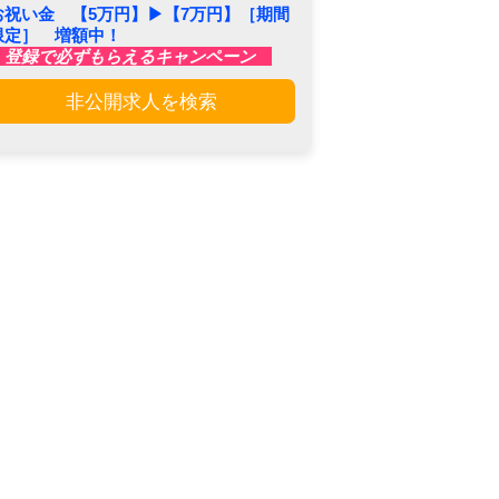
お祝い金 【5万円】▶︎【7万円】［期間
限定］ 増額中！
登録で必ずもらえるキャンペーン
非公開求人を検索