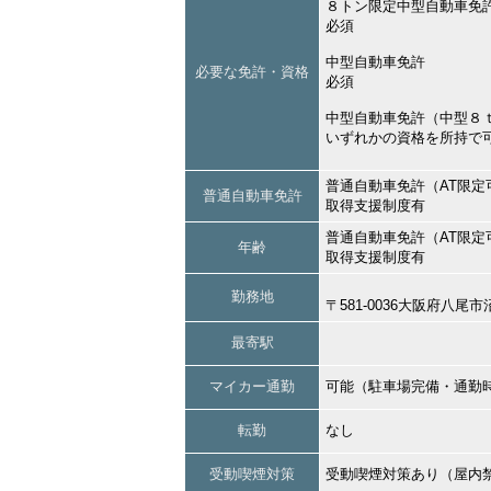
８トン限定中型自動車免
必須
中型自動車免許
必要な免許・資格
必須
中型自動車免許（中型８
いずれかの資格を所持で
普通自動車免許（AT限定
普通自動車免許
取得支援制度有
普通自動車免許（AT限定
年齢
取得支援制度有
勤務地
〒581-0036大阪府八尾
最寄駅
マイカー通勤
可能（駐車場完備・通勤
転勤
なし
受動喫煙対策
受動喫煙対策あり（屋内