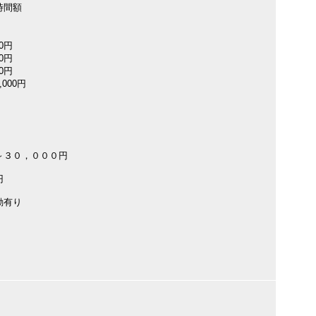
時間額
00円
00円
00円
000円
～３０，０００円
円
動有り