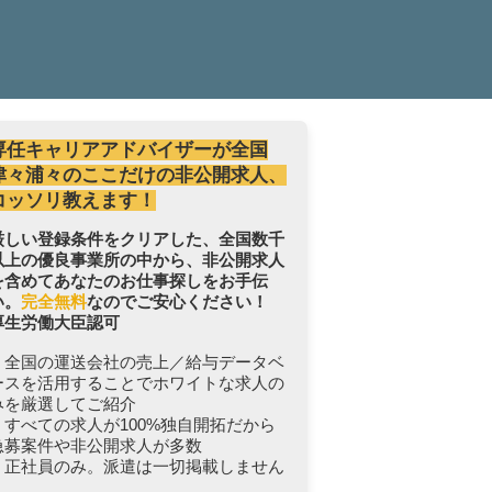
専任キャリアアドバイザーが全国
津々浦々のここだけの非公開求人、
コッソリ教えます！
厳しい登録条件をクリアした、全国数千
以上の優良事業所の中から、非公開求人
を含めてあなたのお仕事探しをお手伝
い。
完全無料
なのでご安心ください！
厚生労働大臣認可
・全国の運送会社の売上／給与データベ
ースを活用することでホワイトな求人の
みを厳選してご紹介
・すべての求人が100%独自開拓だから
急募案件や非公開求人が多数
・正社員のみ。派遣は一切掲載しません