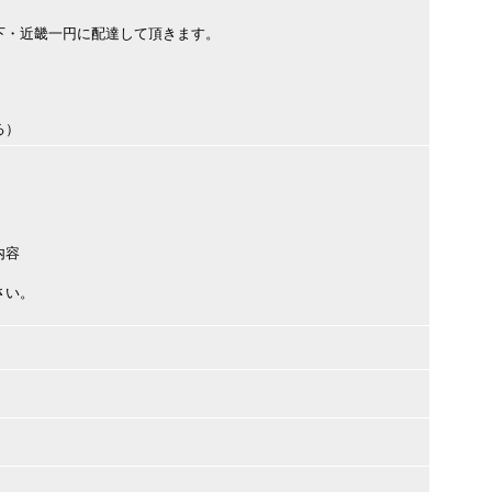
下・近畿一円に配達して頂きます。
る）
内容
さい。