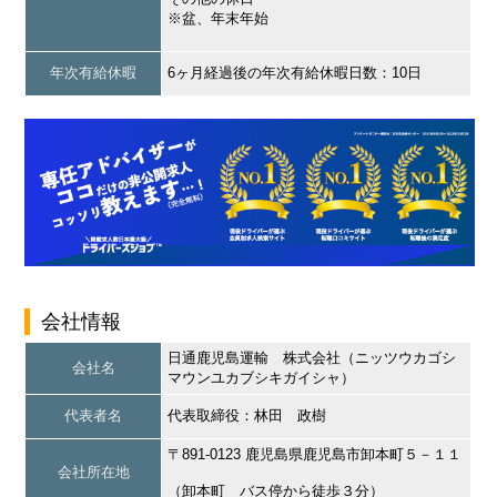
※盆、年末年始
年次有給休暇
6ヶ月経過後の年次有給休暇日数：10日
会社情報
日通鹿児島運輸 株式会社（ニッツウカゴシ
会社名
マウンユカブシキガイシャ）
代表者名
代表取締役：林田 政樹
〒891-0123 鹿児島県鹿児島市卸本町５－１１
会社所在地
（卸本町 バス停から徒歩３分）