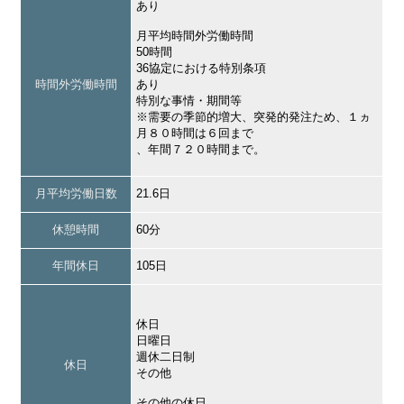
あり
月平均時間外労働時間
50時間
36協定における特別条項
時間外労働時間
あり
特別な事情・期間等
※需要の季節的増大、突発的発注ため、１ヵ
月８０時間は６回まで
、年間７２０時間まで。
月平均労働日数
21.6日
休憩時間
60分
年間休日
105日
休日
日曜日
週休二日制
休日
その他
その他の休日