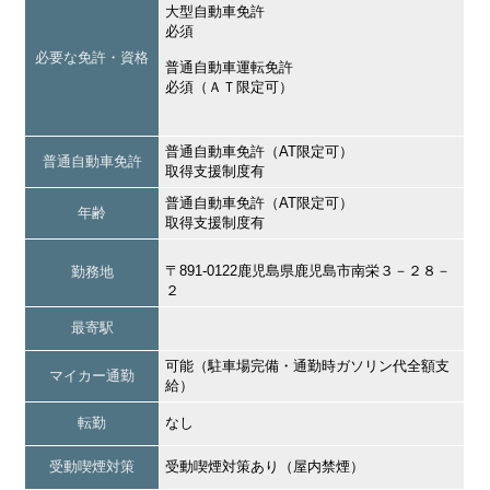
大型自動車免許
必須
必要な免許・資格
普通自動車運転免許
必須（ＡＴ限定可）
普通自動車免許（AT限定可）
普通自動車免許
取得支援制度有
普通自動車免許（AT限定可）
年齢
取得支援制度有
〒891-0122鹿児島県鹿児島市南栄３－２８－
勤務地
２
最寄駅
可能（駐車場完備・通勤時ガソリン代全額支
マイカー通勤
給）
転勤
なし
受動喫煙対策
受動喫煙対策あり（屋内禁煙）