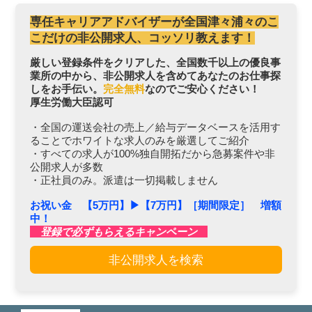
専任キャリアアドバイザーが全国津々浦々のこ
こだけの非公開求人、コッソリ教えます！
厳しい登録条件をクリアした、全国数千以上の優良事
業所の中から、非公開求人を含めてあなたのお仕事探
しをお手伝い。
完全無料
なのでご安心ください！
厚生労働大臣認可
・全国の運送会社の売上／給与データベースを活用す
ることでホワイトな求人のみを厳選してご紹介
・すべての求人が100%独自開拓だから急募案件や非
公開求人が多数
・正社員のみ。派遣は一切掲載しません
お祝い金 【5万円】▶︎【7万円】［期間限定］ 増額
中！
登録で必ずもらえるキャンペーン
非公開求人を検索