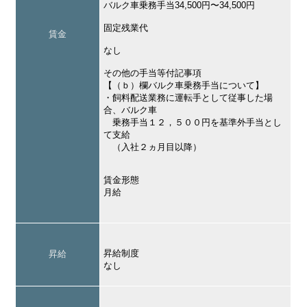
バルク車乗務手当34,500円〜34,500円
固定残業代
賃金
なし
その他の手当等付記事項
【（ｂ）欄バルク車乗務手当について】
・飼料配送業務に運転手として従事した場
合、バルク車
乗務手当１２，５００円を基準外手当とし
て支給
（入社２ヵ月目以降）
賃金形態
月給
昇給制度
昇給
なし