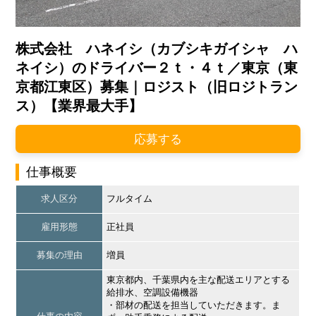
株式会社 ハネイシ（カブシキガイシャ ハ
ネイシ）のドライバー２ｔ・４ｔ／東京（東
京都江東区）募集｜ロジスト（旧ロジトラン
ス）【業界最大手】
応募する
仕事概要
求人区分
フルタイム
雇用形態
正社員
募集の理由
増員
東京都内、千葉県内を主な配送エリアとする
給排水、空調設備機器
・部材の配送を担当していただきます。ま