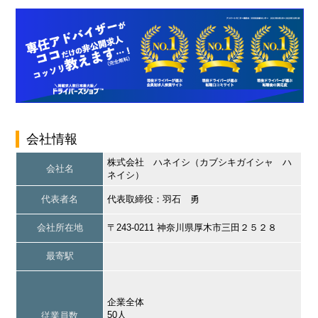
会社情報
株式会社 ハネイシ（カブシキガイシャ ハ
会社名
ネイシ）
代表者名
代表取締役：羽石 勇
会社所在地
〒243-0211 神奈川県厚木市三田２５２８
最寄駅
企業全体
50人
従業員数