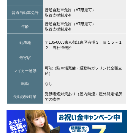
普通自動車免許（AT限定可）
普通自動車免許
取得支援制度有
普通自動車免許（AT限定可）
年齢
取得支援制度有
〒135-0063東京都江東区有明３丁目１５－１
勤務地
２ 当社待機所
最寄駅
可能（駐車場完備・通勤時ガソリン代全額支
マイカー通勤
給）
転勤
なし
受動喫煙対策あり（屋内禁煙）屋外所定場所
受動喫煙対策
での喫煙