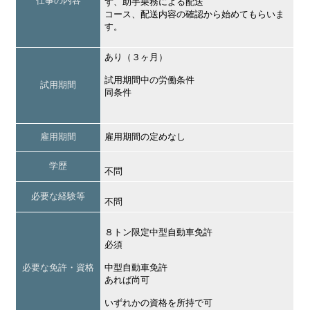
仕事の内容
ず、助手乗務による配送
コース、配送内容の確認から始めてもらいま
す。
あり（３ヶ月）
試用期間中の労働条件
試用期間
同条件
雇用期間
雇用期間の定めなし
学歴
不問
必要な経験等
不問
８トン限定中型自動車免許
必須
必要な免許・資格
中型自動車免許
あれば尚可
いずれかの資格を所持で可