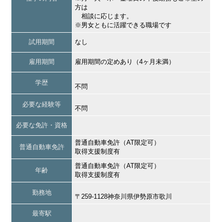
方は
相談に応じます。
※男女ともに活躍できる職場です
試用期間
なし
雇用期間
雇用期間の定めあり（4ヶ月未満）
学歴
不問
必要な経験等
不問
必要な免許・資格
普通自動車免許（AT限定可）
普通自動車免許
取得支援制度有
普通自動車免許（AT限定可）
年齢
取得支援制度有
勤務地
〒259-1128神奈川県伊勢原市歌川
最寄駅