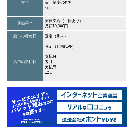
賞与制度の有無
賞与
なし
実費支給（上限あり）
通勤手当
月額10,000円
給与の締め日
固定（月末）
固定（月末以外）
支払月
給与の支払日
翌月
支払日
12日