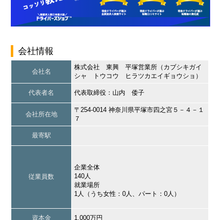
会社情報
株式会社 東興 平塚営業所（カブシキガイ
会社名
シャ トウコウ ヒラツカエイギョウショ）
代表者名
代表取締役：山内 倭子
〒254-0014 神奈川県平塚市四之宮５－４－１
会社所在地
７
最寄駅
企業全体
140人
従業員数
就業場所
1人（うち女性：0人、パート：0人）
資本金
1,000万円