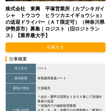
株式会社 東興 平塚営業所（カブシキガイ
シャ トウコウ ヒラツカエイギョウショ）
の送迎ドライバー（ＡＴ限定可）（神奈川県
伊勢原市）募集｜ロジスト（旧ロジトラン
ス）【業界最大手】
応募する
仕事概要
求人区分
パート
雇用形態
有期雇用派遣パート
募集の理由
欠員補充
＊会社～愛甲石田間を１ＢＯＸ車にて現場作
業者の送迎
＊現場内での端材処理業務
仕事の内容
※月・火・木・金曜日の午後勤務もご希望の