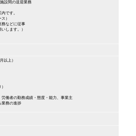
～施設間の送迎業務
区内です。
ース）
庶務などに従事
願いします。）
ヶ月以上）
り）
、労働者の勤務成績・態度・能力、事業主
る業務の進捗