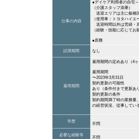
●デイケア利用者の自宅
（介護スタッフ添乗）
送迎エリアは主に板橋
（使用車：トヨタハイエ
仕事の内容
送迎時間以外は営繕・
（経験・技能に応じてお
●庶務
試用期間
なし
雇用期間の定めあり（4
雇用期間
〜2023年3月31日
契約更新の可能性
雇用期間
あり（条件付きで更新あ
契約更新の条件
契約期間満了時の業務量
の経営状況、従事してい
学歴
不問
必要な経験等
不問