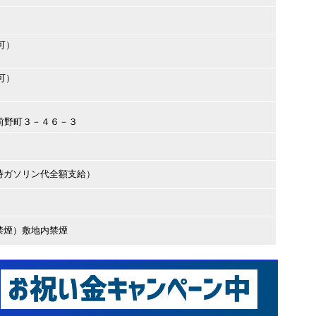
可）
可）
橋区前野町３－４６－３
時ガソリン代全額支給）
禁煙）敷地内禁煙