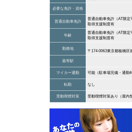
必要な免許・資格
普通自動車免許（AT限定
普通自動車免許
取得支援制度有
普通自動車免許（AT限定
年齢
取得支援制度有
勤務地
〒174-0063東京都板
最寄駅
マイカー通勤
可能（駐車場完備・通勤
転勤
なし
受動喫煙対策
受動喫煙対策あり（屋内