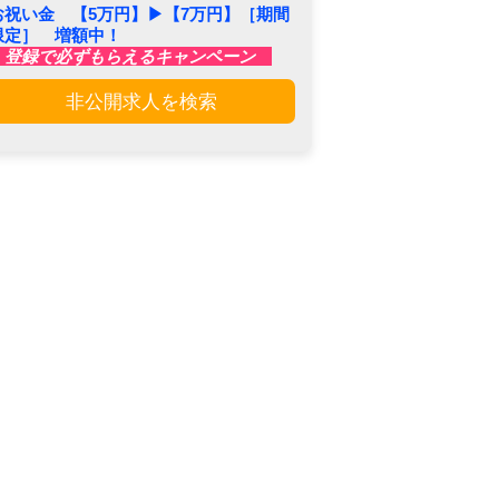
お祝い金 【5万円】▶︎【7万円】［期間
限定］ 増額中！
登録で必ずもらえるキャンペーン
非公開求人を検索