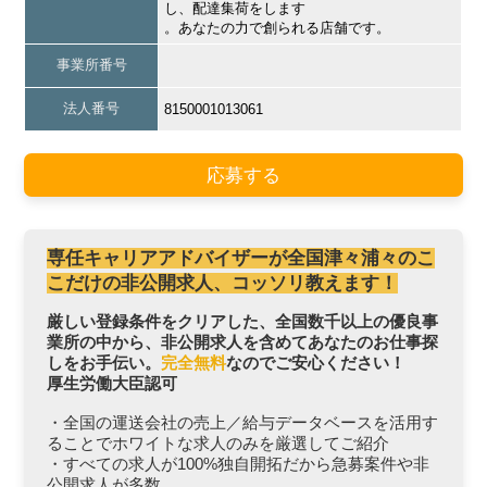
し、配達集荷をします
。あなたの力で創られる店舗です。
事業所番号
法人番号
8150001013061
応募する
専任キャリアアドバイザーが全国津々浦々のこ
こだけの非公開求人、コッソリ教えます！
厳しい登録条件をクリアした、全国数千以上の優良事
業所の中から、非公開求人を含めてあなたのお仕事探
しをお手伝い。
完全無料
なのでご安心ください！
厚生労働大臣認可
・全国の運送会社の売上／給与データベースを活用す
ることでホワイトな求人のみを厳選してご紹介
・すべての求人が100%独自開拓だから急募案件や非
公開求人が多数