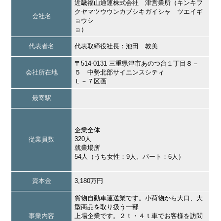
近畿福山通運株式会社 津営業所（キンキフ
クヤマツウウンカブシキガイシャ ツエイギ
会社名
ョウシ
ョ）
代表者名
代表取締役社長：池田 敦美
〒514-0131 三重県津市あのつ台１丁目８－
会社所在地
５ 中勢北部サイエンスシティ
Ｌ－７区画
最寄駅
企業全体
320人
従業員数
就業場所
54人（うち女性：9人、パート：6人）
資本金
3,180万円
貨物自動車運送業です。小荷物から大口、大
型商品を取り扱う一部
事業内容
上場企業です。２ｔ・４ｔ車でお客様を訪問