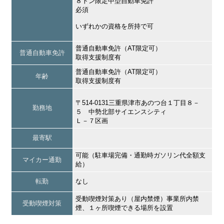
８トン限定中型自動車免許
必須
いずれかの資格を所持で可
普通自動車免許（AT限定可）
普通自動車免許
取得支援制度有
普通自動車免許（AT限定可）
年齢
取得支援制度有
〒514-0131三重県津市あのつ台１丁目８－
勤務地
５ 中勢北部サイエンスシティ
Ｌ－７区画
最寄駅
可能（駐車場完備・通勤時ガソリン代全額支
マイカー通勤
給）
転勤
なし
受動喫煙対策あり（屋内禁煙）事業所内禁
受動喫煙対策
煙、１ヶ所喫煙できる場所を設置