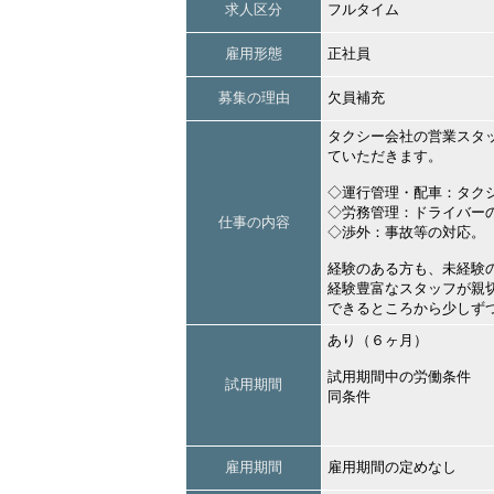
求人区分
フルタイム
雇用形態
正社員
募集の理由
欠員補充
タクシー会社の営業スタ
ていただきます。
◇運行管理・配車：タク
◇労務管理：ドライバー
仕事の内容
◇渉外：事故等の対応。
経験のある方も、未経験
経験豊富なスタッフが親
できるところから少しず
あり（６ヶ月）
試用期間中の労働条件
試用期間
同条件
雇用期間
雇用期間の定めなし