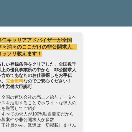
専任キャリアアドバイザーが全国
津々浦々のここだけの非公開求人、
コッソリ教えます！
厳しい登録条件をクリアした、全国数千
以上の優良事業所の中から、非公開求人
を含めてあなたのお仕事探しをお手伝
い。
完全無料
なのでご安心ください！
厚生労働大臣認可
・全国の運送会社の売上／給与データベ
ースを活用することでホワイトな求人の
みを厳選してご紹介
・すべての求人が100%独自開拓だから
急募案件や非公開求人が多数
・正社員のみ。派遣は一切掲載しません