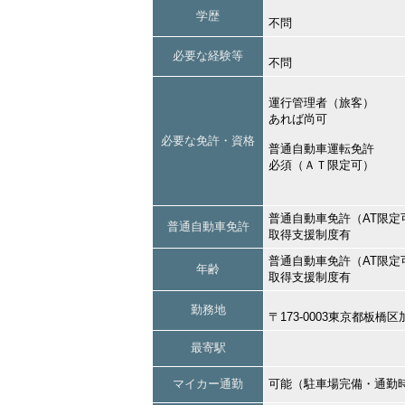
学歴
不問
必要な経験等
不問
運行管理者（旅客）
あれば尚可
必要な免許・資格
普通自動車運転免許
必須（ＡＴ限定可）
普通自動車免許（AT限定
普通自動車免許
取得支援制度有
普通自動車免許（AT限定
年齢
取得支援制度有
勤務地
〒173-0003東京都板
最寄駅
マイカー通勤
可能（駐車場完備・通勤