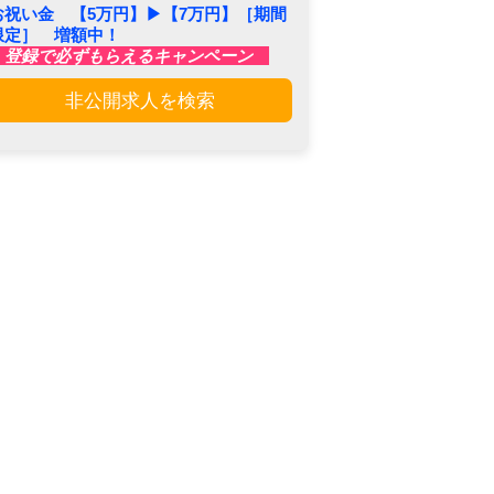
お祝い金 【5万円】▶︎【7万円】［期間
限定］ 増額中！
登録で必ずもらえるキャンペーン
非公開求人を検索