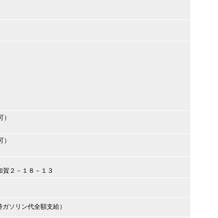
可）
可）
橋区加賀２－１８－１３
時ガソリン代全額支給）