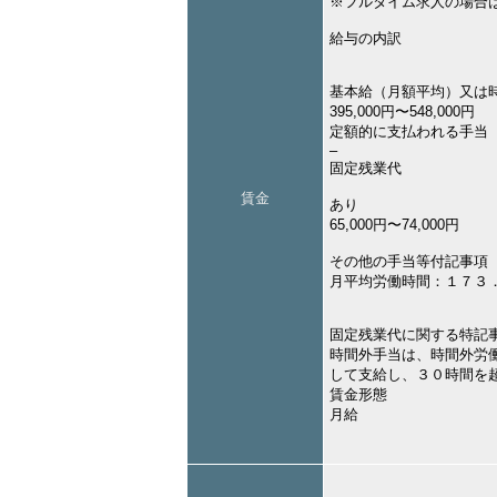
※フルタイム求人の場合
給与の内訳
基本給（月額平均）又は
395,000円〜548,000円
定額的に支払われる手当
–
固定残業代
賃金
あり
65,000円〜74,000円
その他の手当等付記事項
月平均労働時間：１７３
固定残業代に関する特記
時間外手当は、時間外労
して支給し、３０時間を
賃金形態
月給