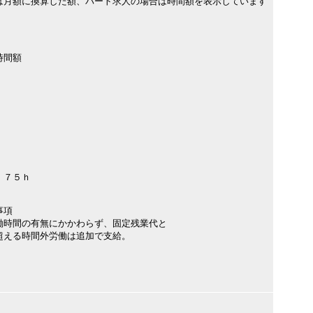
は月額に換算した額、パート求人の場合は時間額を表示しています
時間額
．７５ｈ
事項
働時間の有無にかかわらず、固定残業代と
超える時間外労働は追加で支給。