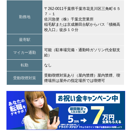
〒262-0011千葉県千葉市花見川区三角町６５
７－１
勤務地
佐川急便（株）千葉北営業所
稲毛駅または京成勝田台駅からバス「犢橋高
校入口」徒歩１０分
最寄駅
可能（駐車場完備・通勤時ガソリン代全額支
マイカー通勤
給）
転勤
なし
受動喫煙対策あり（屋内禁煙）屋内禁煙、喫
受動喫煙対策
煙場所は屋外の指定場所では喫煙可