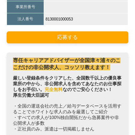
事業所番号
法人番号
8130001000053
応募する
専任キャリアアドバイザーが全国津々浦々のこ
こだけの非公開求人、コッソリ教えます！
厳しい登録条件をクリアした、全国数千以上の優良事
業所の中から、非公開求人を含めてあなたのお仕事探
しをお手伝い。
完全無料
なのでご安心ください！
厚生労働大臣認可
・全国の運送会社の売上／給与データベースを活用す
ることでホワイトな求人のみを厳選してご紹介
・すべての求人が100%独自開拓だから急募案件や非
公開求人が多数
・正社員のみ。派遣は一切掲載しません