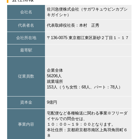
佐川急便株式会社（サガワキュウビンカブシ
会社名
キガイシャ）
代表者名
代表取締役社長：本村 正秀
会社所在地
〒136-0075 東京都江東区新砂２丁目１－１７
最寄駅
企業全体
56206人
従業員数
就業場所
153人（うち女性：68人、パート：78人）
資本金
9億円
宅配便など各種輸送に関わる事業※フリーダ
イヤルでの問合せは、
事業内容
１０：００～１９：００となります。
本社住所：京都府京都市南区上鳥羽角田町６
８