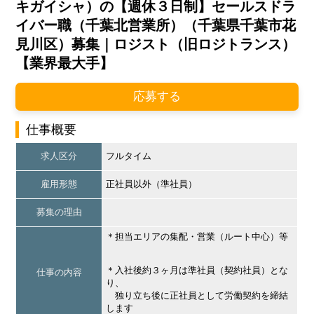
キガイシャ）の【週休３日制】セールスドラ
イバー職（千葉北営業所）（千葉県千葉市花
見川区）募集｜ロジスト（旧ロジトランス）
【業界最大手】
応募する
仕事概要
求人区分
フルタイム
雇用形態
正社員以外（準社員）
募集の理由
＊担当エリアの集配・営業（ルート中心）等
＊入社後約３ヶ月は準社員（契約社員）とな
仕事の内容
り、
独り立ち後に正社員として労働契約を締結
します