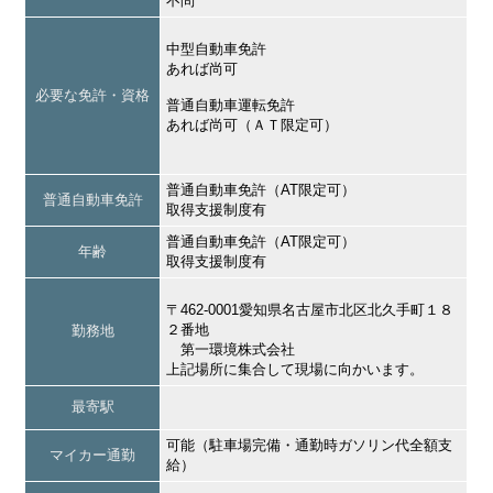
不問
中型自動車免許
あれば尚可
必要な免許・資格
普通自動車運転免許
あれば尚可（ＡＴ限定可）
普通自動車免許（AT限定可）
普通自動車免許
取得支援制度有
普通自動車免許（AT限定可）
年齢
取得支援制度有
〒462-0001愛知県名古屋市北区北久手町１８
２番地
勤務地
第一環境株式会社
上記場所に集合して現場に向かいます。
最寄駅
可能（駐車場完備・通勤時ガソリン代全額支
マイカー通勤
給）