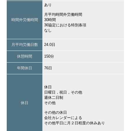
あり
月平均時間外労働時間
時間外労働時間
30時間
36協定における特別条項
なし
月平均労働日数
24.0日
休憩時間
150分
年間休日
76日
休日
日曜日，祝日，その他
週休二日制
休日
その他
その他の休日
会社カレンダーによる
その他平日に月２日程度の休みあり