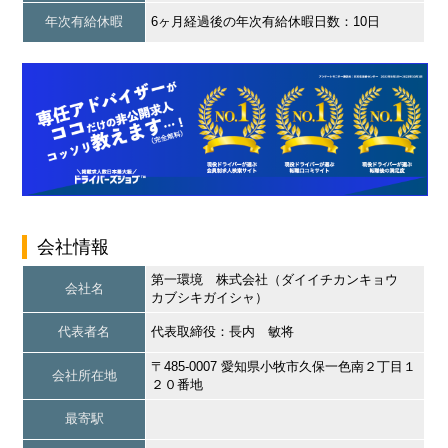
年次有給休暇
6ヶ月経過後の年次有給休暇日数：10日
会社情報
第一環境 株式会社（ダイイチカンキョウ
会社名
カブシキガイシャ）
代表者名
代表取締役：長内 敏将
〒485-0007 愛知県小牧市久保一色南２丁目１
会社所在地
２０番地
最寄駅