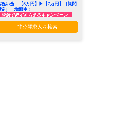
お祝い金 【5万円】▶︎【7万円】［期間
限定］ 増額中！
登録で必ずもらえるキャンペーン
非公開求人を検索