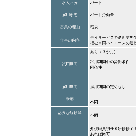
求人区分
パート
雇用形態
パート労働者
募集の理由
増員
デイサービスの送迎業務
仕事の内容
福祉車両ハイエースの運
あり（３か月）
試用期間中の労働条件
試用期間
同条件
雇用期間
雇用期間の定めなし
学歴
不問
必要な経験等
不問
介護職員初任者研修修了
あれば尚可