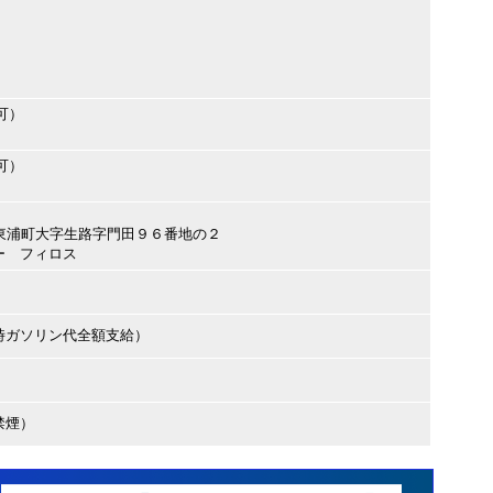
可）
可）
多郡東浦町大字生路字門田９６番地の２
ー フィロス
時ガソリン代全額支給）
禁煙）