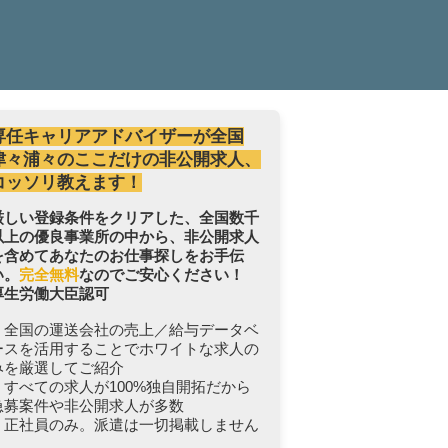
専任キャリアアドバイザーが全国
津々浦々のここだけの非公開求人、
コッソリ教えます！
厳しい登録条件をクリアした、全国数千
以上の優良事業所の中から、非公開求人
を含めてあなたのお仕事探しをお手伝
い。
完全無料
なのでご安心ください！
厚生労働大臣認可
・全国の運送会社の売上／給与データベ
ースを活用することでホワイトな求人の
みを厳選してご紹介
・すべての求人が100%独自開拓だから
急募案件や非公開求人が多数
・正社員のみ。派遣は一切掲載しません