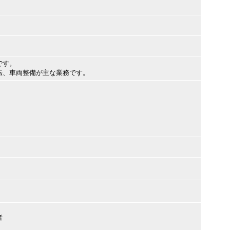
です。
転、車両整備が主な業務です。
者