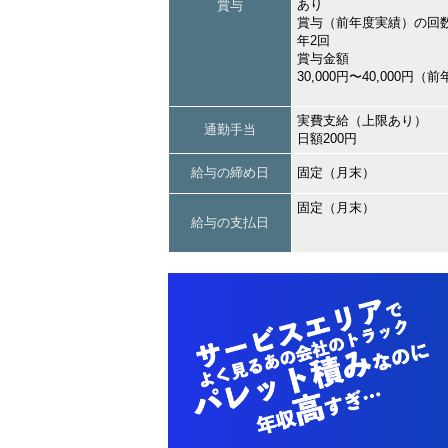
あり
賞与
賞与（前年度実績）の回
年2回
賞与金額
30,000円〜40,000円
実費支給（上限あり）
通勤手当
日額200円
給与の締め日
固定（月末）
固定（月末）
給与の支払日