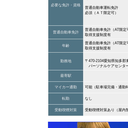
必要な免許・資格
普通自動車運転免許
必須（ＡＴ限定可）
普通自動車免許（AT限定
普通自動車免許
取得支援制度有
普通自動車免許（AT限定
年齢
取得支援制度有
〒470-2104愛知県知
勤務地
パーソナルケアセンタ
最寄駅
マイカー通勤
可能（駐車場完備・通勤
転勤
なし
受動喫煙対策
受動喫煙対策あり（屋内