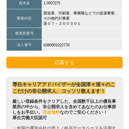
資本金
1,000万円
製造業、印刷業、事務職などでの派遣事業、
事業内容
その他代行事業
派０７－３００３０１
事業所番号
法人番号
6380001022776
応募する
専任キャリアアドバイザーが全国津々浦々のこ
こだけの非公開求人、コッソリ教えます！
厳しい登録条件をクリアした、全国数千以上の優良事
業所の中から、非公開求人を含めてあなたのお仕事探
しをお手伝い。
完全無料
なのでご安心ください！
厚生労働大臣認可
・全国の運送会社の売上／給与データベースを活用す