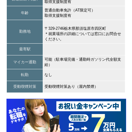
取得支援制度有
普通自動車免許（AT限定可）
年齢
取得支援制度有
〒329-2746栃木県那須塩原市四区町
勤務地
＊就業場所の詳細については窓口にお問合せ
ください。
最寄駅
可能（駐車場完備・通勤時ガソリン代全額支
マイカー通勤
給）
転勤
なし
受動喫煙対策
受動喫煙対策あり（屋内禁煙）