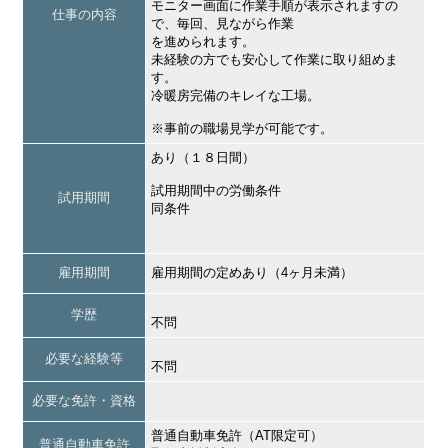
モニター画面に作業手順が表示されますの
仕事の内容
で、毎回、見ながら作業
を進められます。
未経験の方でも安心して作業に取り組めま
す。
冷暖房完備のキレイな工場。
※事前の職場見学が可能です。
あり（１８日間）
試用期間中の労働条件
試用期間
同条件
雇用期間
雇用期間の定めあり（4ヶ月未満）
学歴
不問
必要な経験等
不問
必要な免許・資格
普通自動車免許（AT限定可）
普通自動車免許