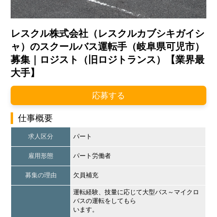
レスクル株式会社（レスクルカブシキガイシ
ャ）のスクールバス運転手（岐阜県可児市）
募集｜ロジスト（旧ロジトランス）【業界最
大手】
応募する
仕事概要
求人区分
パート
雇用形態
パート労働者
募集の理由
欠員補充
運転経験、技量に応じて大型バス～マイクロ
バスの運転をしてもら
います。