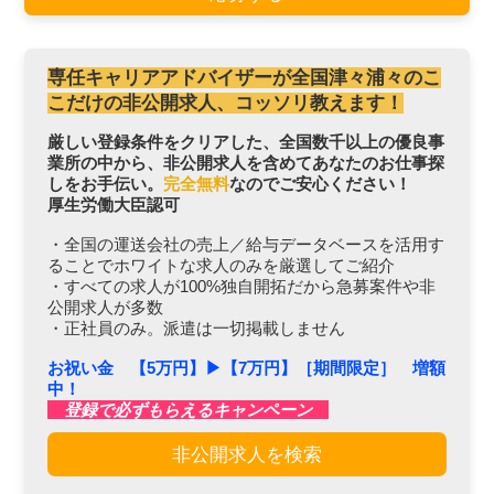
専任キャリアアドバイザーが全国津々浦々のこ
こだけの非公開求人、コッソリ教えます！
厳しい登録条件をクリアした、全国数千以上の優良事
業所の中から、非公開求人を含めてあなたのお仕事探
しをお手伝い。
完全無料
なのでご安心ください！
厚生労働大臣認可
・全国の運送会社の売上／給与データベースを活用す
ることでホワイトな求人のみを厳選してご紹介
・すべての求人が100%独自開拓だから急募案件や非
公開求人が多数
・正社員のみ。派遣は一切掲載しません
お祝い金 【5万円】▶︎【7万円】［期間限定］ 増額
中！
登録で必ずもらえるキャンペーン
非公開求人を検索