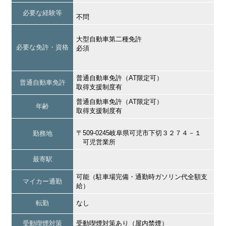
必要な経験等
不問
大型自動車第二種免許
必要な免許・資格
必須
普通自動車免許（AT限定可）
普通自動車免許
取得支援制度有
普通自動車免許（AT限定可）
年齢
取得支援制度有
〒509-0245岐阜県可児市下切３２７４－１
勤務地
可児営業所
最寄駅
可能（駐車場完備・通勤時ガソリン代全額支
マイカー通勤
給）
転勤
なし
受動喫煙対策
受動喫煙対策あり（屋内禁煙）