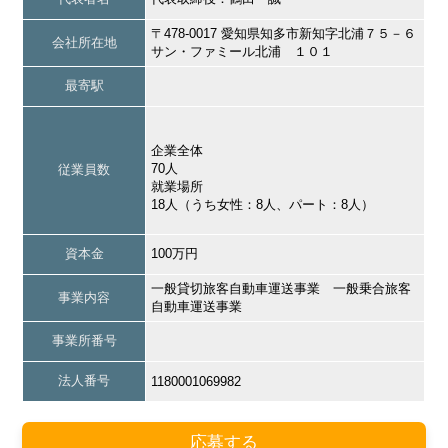
〒478-0017 愛知県知多市新知字北浦７５－６
会社所在地
サン・ファミール北浦 １０１
最寄駅
企業全体
70人
従業員数
就業場所
18人（うち女性：8人、パート：8人）
資本金
100万円
一般貸切旅客自動車運送事業 一般乗合旅客
事業内容
自動車運送事業
事業所番号
法人番号
1180001069982
応募する