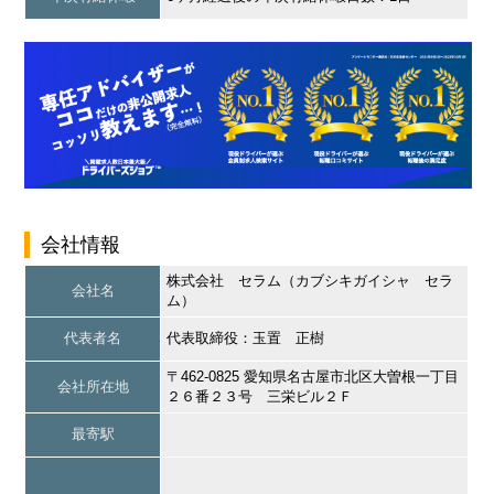
会社情報
株式会社 セラム（カブシキガイシャ セラ
会社名
ム）
代表者名
代表取締役：玉置 正樹
〒462-0825 愛知県名古屋市北区大曽根一丁目
会社所在地
２６番２３号 三栄ビル２Ｆ
最寄駅