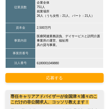
企業全体
751人
従業員数
就業場所
26人（うち女性：21人、パート：21人）
資本金
2,500万円
医療関連業務請負、デイサービスと訪問介護
事業内容
事業所の運営、福祉用
具の貸与事業。
事業所番号
法人番号
6180001049880
応募する
専任キャリアアドバイザーが全国津々浦々のこ
こだけの非公開求人、コッソリ教えます！