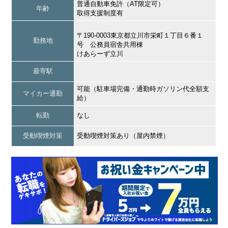
普通自動車免許（AT限定可）
年齢
取得支援制度有
〒190-0003東京都立川市栄町１丁目６番１
勤務地
号 公務員宿舎共用棟
けあらーず立川
最寄駅
可能（駐車場完備・通勤時ガソリン代全額支
マイカー通勤
給）
転勤
なし
受動喫煙対策
受動喫煙対策あり（屋内禁煙）