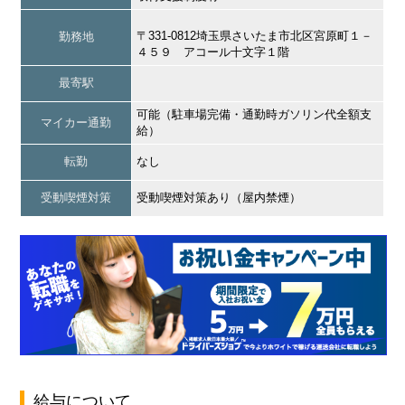
〒331-0812埼玉県さいたま市北区宮原町１－
勤務地
４５９ アコール十文字１階
最寄駅
可能（駐車場完備・通勤時ガソリン代全額支
マイカー通勤
給）
転勤
なし
受動喫煙対策
受動喫煙対策あり（屋内禁煙）
給与について