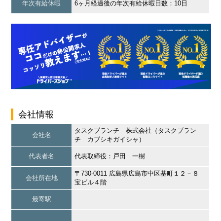
年次有給休暇
6ヶ月経過後の年次有給休暇日数：10日
会社情報
タスクブランチ 株式会社（タスクブラン
会社名
チ カブシキガイシャ）
代表者名
代表取締役：戸田 一樹
〒730-0011 広島県広島市中区基町１２－８
会社所在地
宝ビル４階
最寄駅