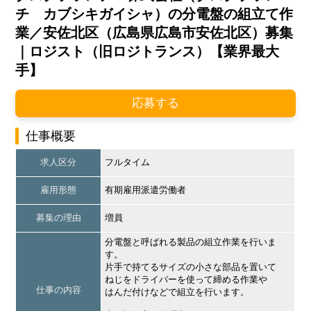
チ カブシキガイシャ）の分電盤の組立て作
業／安佐北区（広島県広島市安佐北区）募集
｜ロジスト（旧ロジトランス）【業界最大
手】
応募する
仕事概要
求人区分
フルタイム
雇用形態
有期雇用派遣労働者
募集の理由
増員
分電盤と呼ばれる製品の組立作業を行いま
す。
片手で持てるサイズの小さな部品を置いて
ねじをドライバーを使って締める作業や
仕事の内容
はんだ付けなどで組立を行います。