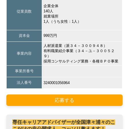
企業全体
140人
従業員数
就業場所
1人（うち女性：1人）
資本金
999万円
人材派遣業（派３４－３００９４８）
有料職業紹介事業（３４－ユ－３００５２
事業内容
９）
採用コンサルティング業務・各種ＢＰＯ事業
事業所番号
法人番号
3240001056964
応募する
専任キャリアアドバイザーが全国津々浦々のこ
こだけの非公開求人、コッソリ教えます！