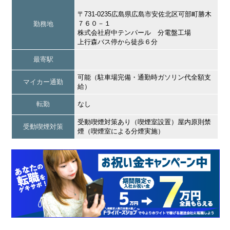
〒731-0235広島県広島市安佐北区可部町勝木
７６０－１
勤務地
株式会社府中テンパール 分電盤工場
上行森バス停から徒歩６分
最寄駅
可能（駐車場完備・通勤時ガソリン代全額支
マイカー通勤
給）
転勤
なし
受動喫煙対策あり（喫煙室設置）屋内原則禁
受動喫煙対策
煙（喫煙室による分煙実施）