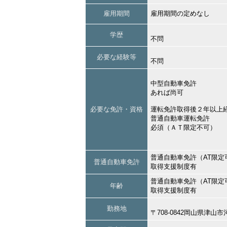
雇用期間
雇用期間の定めなし
学歴
不問
必要な経験等
不問
中型自動車免許
あれば尚可
必要な免許・資格
運転免許取得後２年以上
普通自動車運転免許
必須（ＡＴ限定不可）
普通自動車免許（AT限定
普通自動車免許
取得支援制度有
普通自動車免許（AT限定
年齢
取得支援制度有
勤務地
〒708-0842岡山県津山