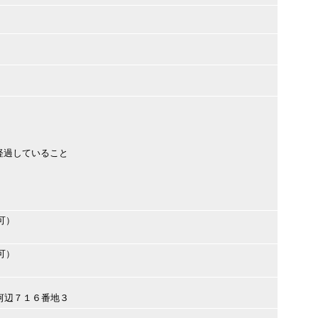
経過していること
可）
可）
市河辺７１６番地３