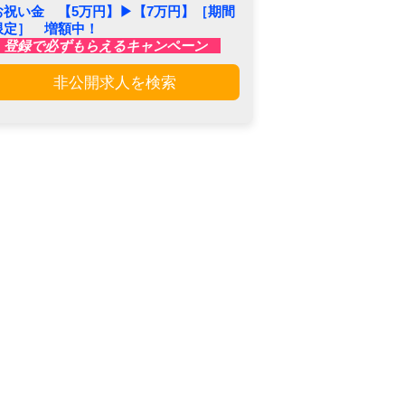
お祝い金 【5万円】▶︎【7万円】［期間
限定］ 増額中！
登録で必ずもらえるキャンペーン
非公開求人を検索