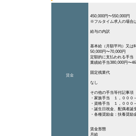
450,000円〜550,000円
※フルタイム求人の場合
給与の内訳
基本給（月額平均）又は
50,000円〜70,000円
定額的に支払われる手当
業績給手当380,000円〜46
固定残業代
賃金
なし
その他の手当等付記事項
・家族手当 １，０００
・資格手当 １，０００
・誕生日祝金、配偶者誕
・各種奨励金：扶養奨励
賃金形態
月給