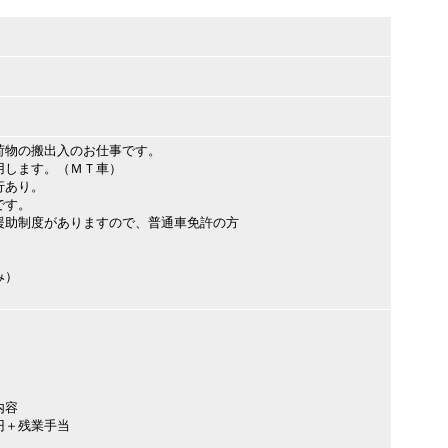
荷物の搬出入のお仕事です。
用します。（ＭＴ車）
行あり。
です。
援助制度がありますので、普通車免許の方
み）
内容
円＋残業手当