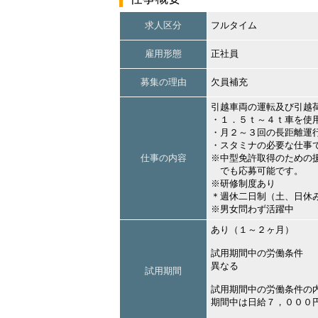
求人区分
フルタイム
雇用形態
正社員
募集の理由
欠員補充
引越車両の運転及び引越
・１．５ｔ～４ｔ車を使
・月２～３回の長距離運
・スタミナの必要な仕事
仕事の内容
※中型免許取得のための
でも応募可能です。
※研修制度あり
＊週休二日制（土、日休
※男女問わず活躍中
あり（１～２ヶ月）
試用期間中の労働条件
異なる
試用期間
試用期間中の労働条件の
期間中は日給７，０００