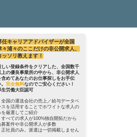
専任キャリアアドバイザーが全国
津々浦々のここだけの非公開求人、
コッソリ教えます！
厳しい登録条件をクリアした、全国数千
以上の優良事業所の中から、非公開求人
を含めてあなたのお仕事探しをお手伝
い。
完全無料
なのでご安心ください！
厚生労働大臣認可
・全国の運送会社の売上／給与データベ
ースを活用することでホワイトな求人の
みを厳選してご紹介
・すべての求人が100%独自開拓だから
急募案件や非公開求人が多数
・正社員のみ。派遣は一切掲載しません