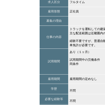
求人区分
フルタイム
雇用形態
正社員
募集の理由
トラックを運転しての建
主な配送範囲は近畿圏内
仕事の内容
経験不要ですが、普通自
車免許が必要です。
あり（１ヶ月）
試用期間中の労働条件
試用期間
同条件
雇用期間
雇用期間の定めなし
学歴
不問
必要な経験等
不問