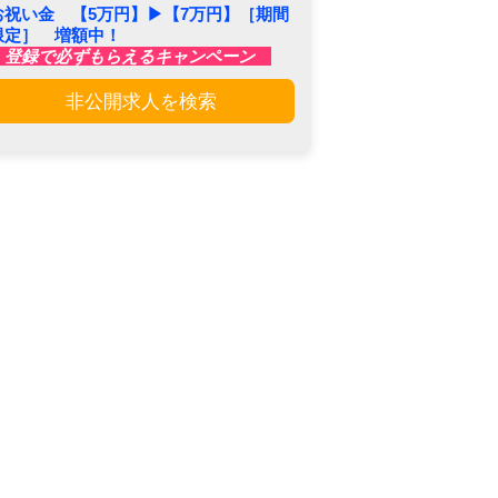
お祝い金 【5万円】▶︎【7万円】［期間
限定］ 増額中！
登録で必ずもらえるキャンペーン
非公開求人を検索