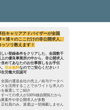
専任キャリアアドバイザーが全国
津々浦々のここだけの非公開求人、
コッソリ教えます！
厳しい登録条件をクリアした、全国数千
以上の優良事業所の中から、非公開求人
を含めてあなたのお仕事探しをお手伝
い。
完全無料
なのでご安心ください！
厚生労働大臣認可
・全国の運送会社の売上／給与データベ
ースを活用することでホワイトな求人の
みを厳選してご紹介
・すべての求人が100%独自開拓だから
急募案件や非公開求人が多数
・正社員のみ。派遣は一切掲載しません