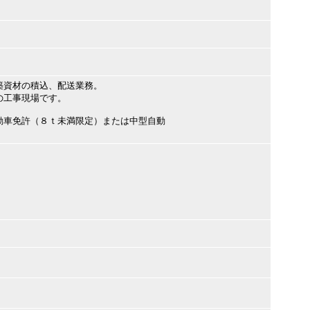
築資材の積込、配送業務。
の工事現場です。
動車免許（８ｔ未満限定）または中型自動