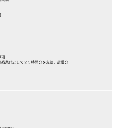
円
事項
定残業代として２５時間分を支給。超過分