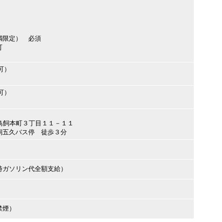
満限定） 必須
可
可）
可）
津市鳥飼本町３丁目１１－１１
飼五久バス停 徒歩３分
時ガソリン代全額支給）
禁煙）