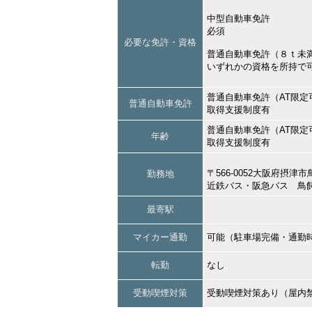
中型自動車免許
必須
必要な免許・資格
普通自動車免許（８ｔ未
いずれかの資格を所持で
普通自動車免許（AT限定
普通自動車免許
取得支援制度有
普通自動車免許（AT限定
年齢
取得支援制度有
〒566-0052大阪府摂
勤務地
近鉄バス・阪急バス 鳥
最寄駅
マイカー通勤
可能（駐車場完備・通勤
転勤
なし
受動喫煙対策
受動喫煙対策あり（屋内