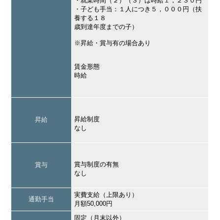
・就業時間（２）（３）は時給１，２３０円
・子ども手当：１人につき５，０００円（扶
養する１８
歳到達年度までの子）
※昇給・賞与有の場合あり
賃金形態
時給
昇給制度
昇給
なし
賞与制度の有無
賞与
なし
実費支給（上限あり）
通勤手当
月額50,000円
固定（月末以外）