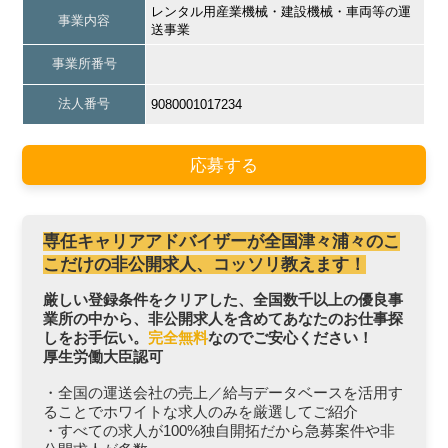
レンタル用産業機械・建設機械・車両等の運
事業内容
送事業
事業所番号
法人番号
9080001017234
応募する
専任キャリアアドバイザーが全国津々浦々のこ
こだけの非公開求人、コッソリ教えます！
厳しい登録条件をクリアした、全国数千以上の優良事
業所の中から、非公開求人を含めてあなたのお仕事探
しをお手伝い。
完全無料
なのでご安心ください！
厚生労働大臣認可
・全国の運送会社の売上／給与データベースを活用す
ることでホワイトな求人のみを厳選してご紹介
・すべての求人が100%独自開拓だから急募案件や非