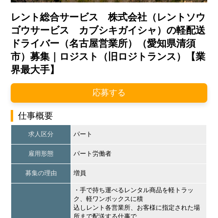
レント総合サービス 株式会社（レントソウ
ゴウサービス カブシキガイシャ）の軽配送
ドライバー（名古屋営業所）（愛知県清須
市）募集｜ロジスト（旧ロジトランス）【業
界最大手】
応募する
仕事概要
求人区分
パート
雇用形態
パート労働者
募集の理由
増員
・手で持ち運べるレンタル商品を軽トラッ
ク、軽ワンボックスに積
込しレント各営業所、お客様に指定された場
所まで配送する仕事で