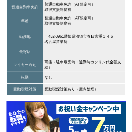
普通自動車免許（AT限定可）
普通自動車免許
取得支援制度有
普通自動車免許（AT限定可）
年齢
取得支援制度有
〒452-0961愛知県清須市春日宮重１４５
勤務地
名古屋営業所
最寄駅
可能（駐車場完備・通勤時ガソリン代全額支
マイカー通勤
給）
転勤
なし
受動喫煙対策
受動喫煙対策あり（屋内禁煙）