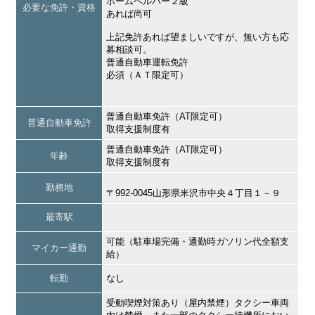
ホームヘルパー２級
必要な免許・資格
あれば尚可
上記免許あれば望ましいですが、無い方も応
募相談可。
普通自動車運転免許
必須（ＡＴ限定可）
普通自動車免許（AT限定可）
普通自動車免許
取得支援制度有
普通自動車免許（AT限定可）
年齢
取得支援制度有
勤務地
〒992-0045山形県米沢市中央４丁目１－９
最寄駅
可能（駐車場完備・通勤時ガソリン代全額支
マイカー通勤
給）
転勤
なし
受動喫煙対策あり（屋内禁煙）タクシー車両