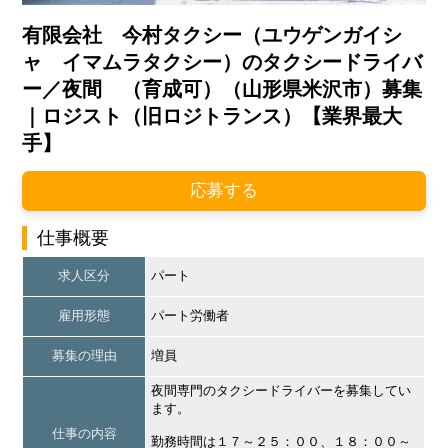
有限会社 今村タクシー（ユウゲンガイシ
ャ イマムラタクシー）のタクシードライバ
ー／夜間 （育成可）（山形県米沢市）募集
｜ロジスト（旧ロジトランス）【業界最大
手】
応募する
仕事概要
求人区分
パート
雇用形態
パート労働者
募集の理由
増員
夜間専門のタクシードライバーを募集してい
ます。
仕事の内容
勤務時間は１７～２５：００、１８：００～