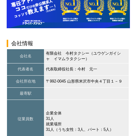
会社情報
有限会社 今村タクシー（ユウゲンガイシ
会社名
ャ イマムラタクシー）
代表者名
代表取締役社長：今村 元一
会社所在地
〒992-0045 山形県米沢市中央４丁目１－９
最寄駅
企業全体
31人
従業員数
就業場所
31人（うち女性：3人、パート：5人）