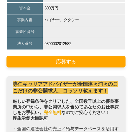
資本金
300万円
事業内容
ハイヤー、タクシー
事業所番号
法人番号
9390002012582
応募する
専任キャリアアドバイザーが全国津々浦々のこ
こだけの非公開求人、コッソリ教えます！
厳しい登録条件をクリアした、全国数千以上の優良事
業所の中から、非公開求人を含めてあなたのお仕事探
しをお手伝い。
完全無料
なのでご安心ください！
厚生労働大臣認可
・全国の運送会社の売上／給与データベースを活用す