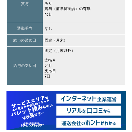
あり
賞与
賞与（前年度実績）の有無
なし
通勤手当
なし
給与の締め日
固定（月末）
固定（月末以外）
支払月
給与の支払日
翌月
支払日
7日