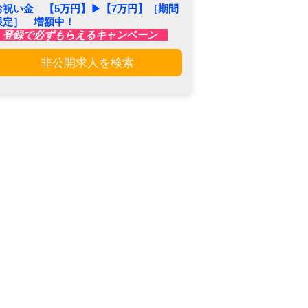
お祝い金 【5万円】▶︎【7万円】［期間
限定］ 増額中！
登録で必ずもらえるキャンペーン
非公開求人を検索