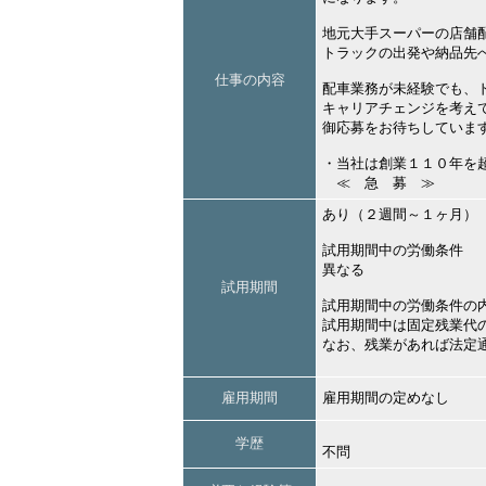
地元大手スーパーの店舗
トラックの出発や納品先
仕事の内容
配車業務が未経験でも、
キャリアチェンジを考え
御応募をお待ちしていま
・当社は創業１１０年を
≪ 急 募 ≫
あり（２週間～１ヶ月）
試用期間中の労働条件
異なる
試用期間
試用期間中の労働条件の
試用期間中は固定残業代
なお、残業があれば法定
雇用期間
雇用期間の定めなし
学歴
不問