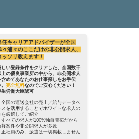
専任キャリアアドバイザーが全国
津々浦々のここだけの非公開求人、
コッソリ教えます！
厳しい登録条件をクリアした、全国数千
以上の優良事業所の中から、非公開求人
を含めてあなたのお仕事探しをお手伝
い。
完全無料
なのでご安心ください！
厚生労働大臣認可
・全国の運送会社の売上／給与データベ
ースを活用することでホワイトな求人の
みを厳選してご紹介
・すべての求人が100%独自開拓だから
急募案件や非公開求人が多数
・正社員のみ。派遣は一切掲載しません