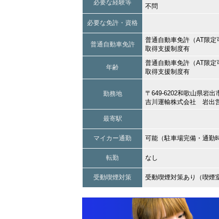
必要な経験等
不問
必要な免許・資格
普通自動車免許（AT限定
普通自動車免許
取得支援制度有
普通自動車免許（AT限定
年齢
取得支援制度有
〒649-6202和歌山県
勤務地
吉川運輸株式会社 岩出
最寄駅
マイカー通勤
可能（駐車場完備・通勤
転勤
なし
受動喫煙対策
受動喫煙対策あり（喫煙