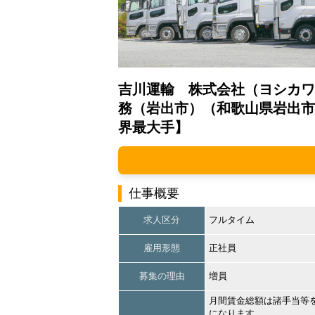
吉川運輸 株式会社（ヨシカワ
務（岩出市）（和歌山県岩出市
界最大手】
仕事概要
求人区分
フルタイム
雇用形態
正社員
募集の理由
増員
月間賃金総額は諸手当等
になります。