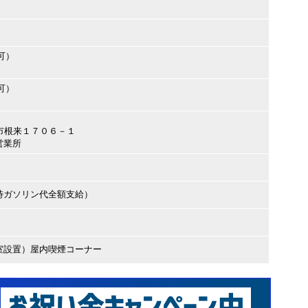
可）
可）
岩出市根来１７０６－１
営業所
時ガソリン代全額支給）
室設置）屋内喫煙コーナー