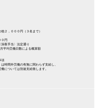
の他２，０００円（３名まで）
００円
〈深夜手当〉法定通り
×月平均労働日数による概算額
事項
）は時間外労働の有無に関わらず支給し、
労働については別途支給致します。