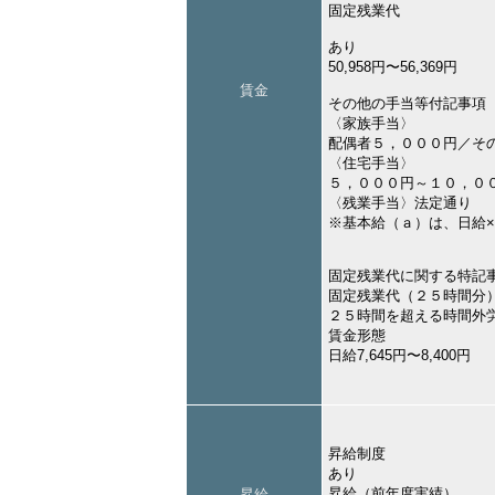
固定残業代
あり
50,958円〜56,369円
賃金
その他の手当等付記事項
〈家族手当〉
配偶者５，０００円／そ
〈住宅手当〉
５，０００円～１０，０
〈残業手当〉法定通り 
※基本給（ａ）は、日給
固定残業代に関する特記
固定残業代（２５時間分
２５時間を超える時間外
賃金形態
日給7,645円〜8,400円
昇給制度
あり
昇給（前年度実績）
昇給