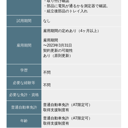
・取り付け確認
・部品に電気が通るかを測定器で確認。
・組立後部品のトレイ入れ
試用期間
なし
雇用期間の定めあり（4ヶ月以上）
雇用期間
雇用期間
〜2023年3月31日
契約更新の可能性
あり（原則更新）
学歴
不問
必要な経験等
不問
必要な免許・資格
普通自動車免許（AT限定可）
普通自動車免許
取得支援制度有
普通自動車免許（AT限定可）
年齢
取得支援制度有