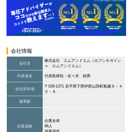
会社情報
株式会社 エムアンドエム（カブシキガイシ
会社名
ャ エムアンドエム）
代表者名
代表取締役：佐々木 純男
〒028-1371 岩手県下閉伊郡山田町船越９－４
会社所在地
０－６
最寄駅
企業全体
96人
従業員数
就業場所