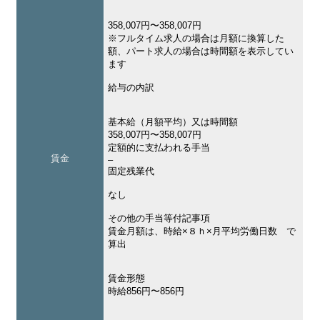
358,007円〜358,007円
※フルタイム求人の場合は月額に換算した
額、パート求人の場合は時間額を表示してい
ます
給与の内訳
基本給（月額平均）又は時間額
358,007円〜358,007円
定額的に支払われる手当
賃金
–
固定残業代
なし
その他の手当等付記事項
賃金月額は、時給×８ｈ×月平均労働日数 で
算出
賃金形態
時給856円〜856円