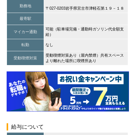
勤務地
〒027-0203岩手県宮古市津軽石第１９－１８
最寄駅
可能（駐車場完備・通勤時ガソリン代全額支
マイカー通勤
給）
転勤
なし
受動喫煙対策あり（屋内禁煙）共有スペース
受動喫煙対策
より離れた場所に喫煙所あり
給与について