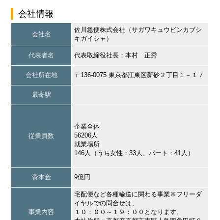
会社情報
佐川急便株式会社（サガワキュウビンカブシ
会社名
キガイシャ）
代表者名
代表取締役社長：本村 正秀
会社所在地
〒136-0075 東京都江東区新砂２丁目１－１７
最寄駅
企業全体
56206人
従業員数
就業場所
146人（うち女性：33人、パート：41人）
資本金
9億円
宅配便など各種輸送に関わる事業※フリーダ
イヤルでの問合せは、
事業内容
１０：００～１９：００となります。