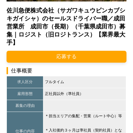
佐川急便株式会社（サガワキュウビンカブシ
キガイシャ）のセールスドライバー職／成田
営業所 成田市（長期）（千葉県成田市）募
集｜ロジスト（旧ロジトランス）【業界最大
手】
応募する
仕事概要
求人区分
フルタイム
雇用形態
正社員以外（準社員）
募集の理由
＊担当エリアの集配・営業（ルート中心）等
＊入社後約３ヶ月は準社員（契約社員）とな
仕事の内容