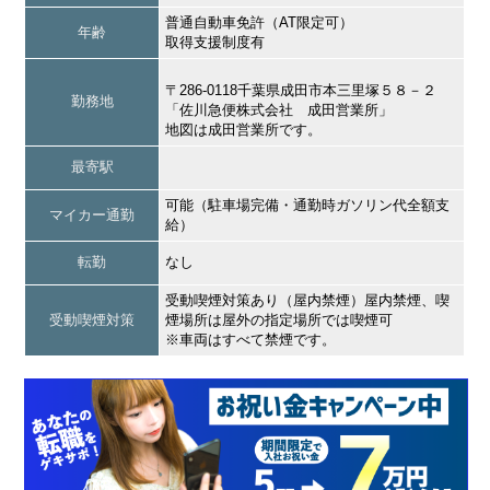
普通自動車免許（AT限定可）
年齢
取得支援制度有
〒286-0118千葉県成田市本三里塚５８－２
勤務地
「佐川急便株式会社 成田営業所」
地図は成田営業所です。
最寄駅
可能（駐車場完備・通勤時ガソリン代全額支
マイカー通勤
給）
転勤
なし
受動喫煙対策あり（屋内禁煙）屋内禁煙、喫
受動喫煙対策
煙場所は屋外の指定場所では喫煙可
※車両はすべて禁煙です。