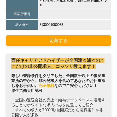
本社住所：京都府京都市南区上鳥羽角田町６
８
事業所番号
法人番号
8130001000053
応募する
専任キャリアアドバイザーが全国津々浦々のこ
こだけの非公開求人、コッソリ教えます！
厳しい登録条件をクリアした、全国数千以上の優良事
業所の中から、非公開求人を含めてあなたのお仕事探
しをお手伝い。
完全無料
なのでご安心ください！
厚生労働大臣認可
・全国の運送会社の売上／給与データベースを活用す
ることでホワイトな求人のみを厳選してご紹介
・すべての求人が100%独自開拓だから急募案件や非
公開求人が多数