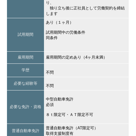
り、
独り立ち後に正社員として労働契約を締結
します
あり（１ヶ月）
試用期間中の労働条件
試用期間
同条件
雇用期間
雇用期間の定めあり（4ヶ月未満）
学歴
不問
必要な経験等
不問
中型自動車免許
必須
必要な免許・資格
８ｔ限定可・ＡＴ限定不可
普通自動車免許（AT限定可）
普通自動車免許
取得支援制度有