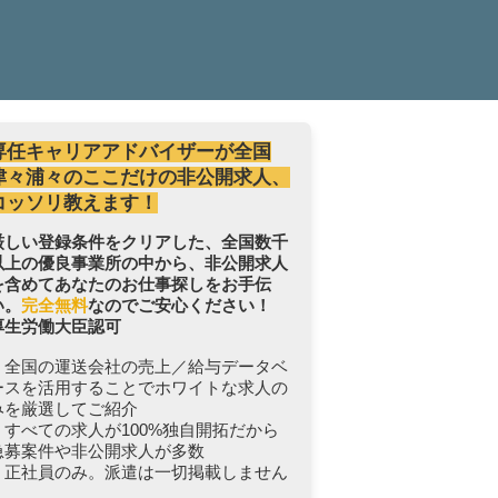
専任キャリアアドバイザーが全国
津々浦々のここだけの非公開求人、
コッソリ教えます！
厳しい登録条件をクリアした、全国数千
以上の優良事業所の中から、非公開求人
を含めてあなたのお仕事探しをお手伝
い。
完全無料
なのでご安心ください！
厚生労働大臣認可
・全国の運送会社の売上／給与データベ
ースを活用することでホワイトな求人の
みを厳選してご紹介
・すべての求人が100%独自開拓だから
急募案件や非公開求人が多数
・正社員のみ。派遣は一切掲載しません