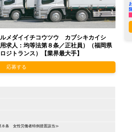
ルメダイイチコウツウ カブシキカイシ
用求人：均等法第８条／正社員）（福岡県
ロジトランス）【業界最大手】
応募する
第８条 女性労働者特例措置該当≫