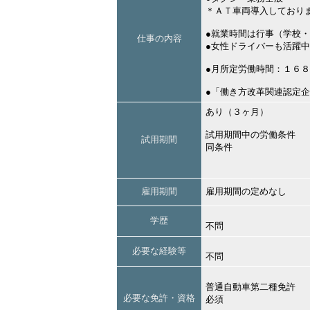
＊ＡＴ車両導入しており
●就業時間は行事（学校
仕事の内容
●女性ドライバーも活躍
●月所定労働時間：１６
●「働き方改革関連認定
あり（３ヶ月）
試用期間中の労働条件
試用期間
同条件
雇用期間
雇用期間の定めなし
学歴
不問
必要な経験等
不問
普通自動車第二種免許
必要な免許・資格
必須