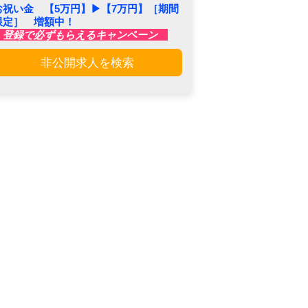
お祝い金 【5万円】▶︎【7万円】［期間
限定］ 増額中！
登録で必ずもらえるキャンペーン
非公開求人を検索