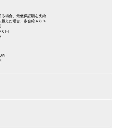
る場合、最低保証額を支給
超えた場合、歩合給４８％
円
００円
円
00円
制