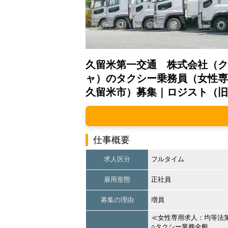
久留米第一交通 株式会社（ク
ャ）のタクシー乗務員（女性専
久留米市）募集｜ロジスト（旧
仕事概要
求人区分
フルタイム
雇用形態
正社員
募集の理由
増員
≪女性専用求人：均等法
○タクシー業務全般