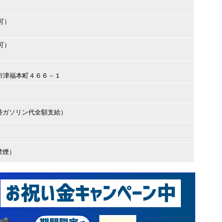
可）
可）
留米市津福本町４６６－１
時ガソリン代全額支給）
禁煙）