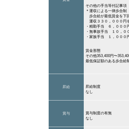
その他の手当等付記事項
＊運収による一律歩合制
歩合給が最低賃金を下回
運収３３０，０００円を
・精勤手当 ６，０００
・無事故手当 １０，０
・家族手当 １，０００
賃金形態
その他353,400円〜353,4
最低保証額のある歩合給
昇給制度
昇給
なし
賞与制度の有無
賞与
なし