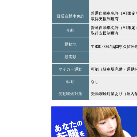
普通自動車免許（AT限定
普通自動車免許
取得支援制度有
普通自動車免許（AT限定
年齢
取得支援制度有
勤務地
〒830-0047福岡県久
最寄駅
マイカー通勤
可能（駐車場完備・通勤
転勤
なし
受動喫煙対策
受動喫煙対策あり（屋内