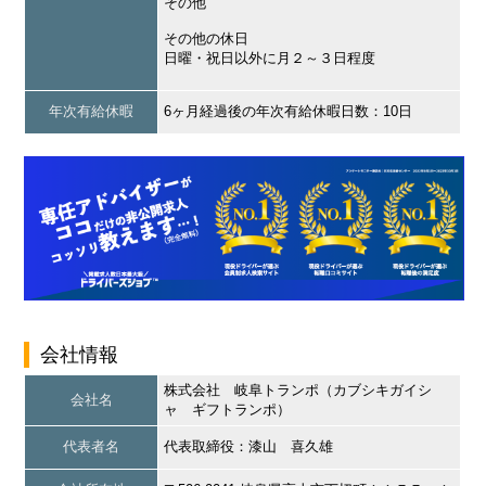
その他
その他の休日
日曜・祝日以外に月２～３日程度
年次有給休暇
6ヶ月経過後の年次有給休暇日数：10日
会社情報
株式会社 岐阜トランポ（カブシキガイシ
会社名
ャ ギフトランポ）
代表者名
代表取締役：漆山 喜久雄