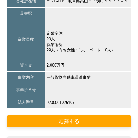
会社所在地
〒506-0041 岐阜県高山市下切町１１７７－１
最寄駅
企業全体
29人
従業員数
就業場所
29人（うち女性：1人、パート：0人）
資本金
2,000万円
事業内容
一般貨物自動車運送事業
事業所番号
法人番号
9200001026107
応募する