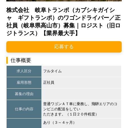
株式会社 岐阜トランポ（カブシキガイシ
ャ ギフトランポ）のワゴンドライバー／正
社員（岐阜県高山市）募集｜ロジスト（旧ロ
ジトランス）【業界最大手】
応募する
仕事概要
求人区分
フルタイム
雇用形態
正社員
募集の理由
普通ワゴンＡＴ車に乗務し、飛騨エリアのコ
仕事の内容
ンビニの配送をしてい
ただきます。（１日２０件程度）
あり（３～４ヶ月）