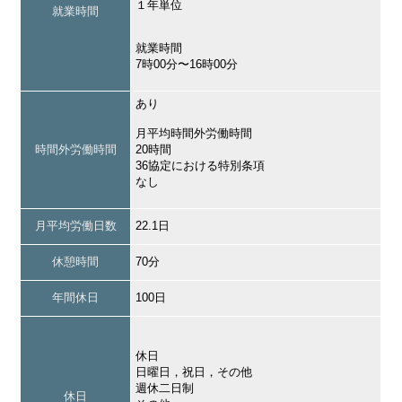
１年単位
就業時間
就業時間
7時00分〜16時00分
あり
月平均時間外労働時間
時間外労働時間
20時間
36協定における特別条項
なし
月平均労働日数
22.1日
休憩時間
70分
年間休日
100日
休日
日曜日，祝日，その他
週休二日制
休日