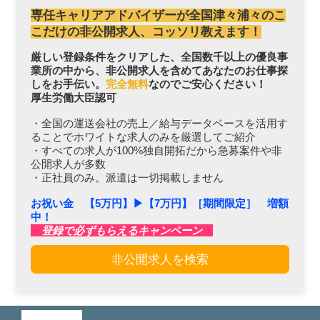
専任キャリアアドバイザーが全国津々浦々のこ
こだけの非公開求人、コッソリ教えます！
厳しい登録条件をクリアした、全国数千以上の優良事
業所の中から、非公開求人を含めてあなたのお仕事探
しをお手伝い。
完全無料
なのでご安心ください！
厚生労働大臣認可
・全国の運送会社の売上／給与データベースを活用す
ることでホワイトな求人のみを厳選してご紹介
・すべての求人が100%独自開拓だから急募案件や非
公開求人が多数
・正社員のみ。派遣は一切掲載しません
お祝い金 【5万円】▶︎【7万円】［期間限定］ 増額
中！
登録で必ずもらえるキャンペーン
非公開求人を検索