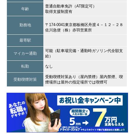
普通自動車免許（AT限定可）
年齢
取得支援制度有
〒174-0041東京都板橋区舟渡４－１２－２８
勤務地
佐川急便（株）赤羽営業所
最寄駅
可能（駐車場完備・通勤時ガソリン代全額支
マイカー通勤
給）
転勤
なし
受動喫煙対策あり（屋内禁煙）屋内禁煙、喫
受動喫煙対策
煙場所は屋外の指定場所では喫煙可