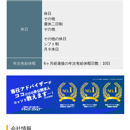
休日
その他
週休二日制
休日
その他
その他の休日
シフト制
月９休日
年次有給休暇
6ヶ月経過後の年次有給休暇日数：10日
会社情報