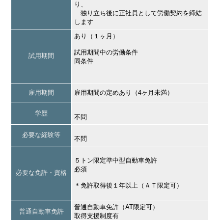
り、
独り立ち後に正社員として労働契約を締結
します
あり（１ヶ月）
試用期間中の労働条件
試用期間
同条件
雇用期間
雇用期間の定めあり（4ヶ月未満）
学歴
不問
必要な経験等
不問
５トン限定準中型自動車免許
必須
必要な免許・資格
＊免許取得後１年以上（ＡＴ限定可）
普通自動車免許（AT限定可）
普通自動車免許
取得支援制度有