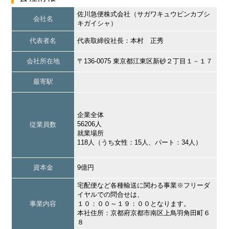
佐川急便株式会社（サガワキュウビンカブシ
会社名
キガイシャ）
代表者名
代表取締役社長：本村 正秀
会社所在地
〒136-0075 東京都江東区新砂２丁目１－１７
最寄駅
企業全体
56206人
従業員数
就業場所
118人（うち女性：15人、パート：34人）
資本金
9億円
宅配便など各種輸送に関わる事業※フリーダ
イヤルでの問合せは、
事業内容
１０：００～１９：００となります。
本社住所：京都府京都市南区上鳥羽角田町６
８