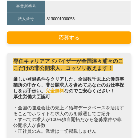
事業所番号
法人番号
8130001000053
応募する
専任キャリアアドバイザーが全国津々浦々のこ
こだけの非公開求人、コッソリ教えます！
厳しい登録条件をクリアした、全国数千以上の優良事
業所の中から、非公開求人を含めてあなたのお仕事探
しをお手伝い。
完全無料
なのでご安心ください！
厚生労働大臣認可
・全国の運送会社の売上／給与データベースを活用す
ることでホワイトな求人のみを厳選してご紹介
・すべての求人が100%独自開拓だから急募案件や非
公開求人が多数
・正社員のみ。派遣は一切掲載しません