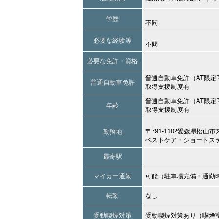
学歴
不問
必要な経験等
不問
必要な免許・資格
普通自動車免許（AT限定
普通自動車免許
取得支援制度有
普通自動車免許（AT限定
年齢
取得支援制度有
〒791-1102愛媛県松
勤務地
ベストケア・ショートス
最寄駅
マイカー通勤
可能（駐車場完備・通勤
転勤
なし
受動喫煙対策
受動喫煙対策あり（喫煙