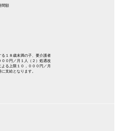
時間額
する１８歳未満の子、要介護者
００円／月１人（２）処遇改
による上限１０，０００円／月
時に支給となります。