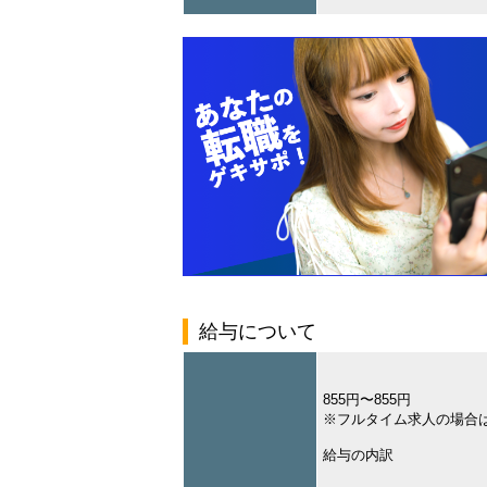
給与について
855円〜855円
※フルタイム求人の場合
給与の内訳