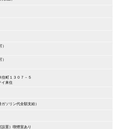
可）
可）
山市来住町１３０７－５
テイ来住
時ガソリン代全額支給）
室設置）喫煙室あり