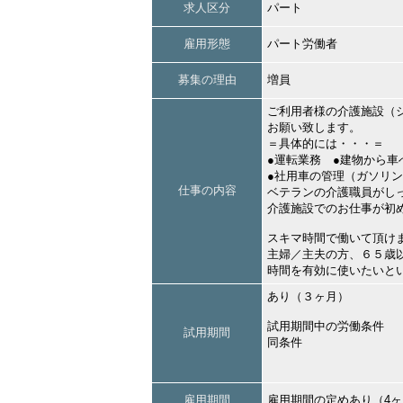
求人区分
パート
雇用形態
パート労働者
募集の理由
増員
ご利用者様の介護施設（
お願い致します。
＝具体的には・・・＝
●運転業務 ●建物から
●社用車の管理（ガソリ
仕事の内容
ベテランの介護職員がし
介護施設でのお仕事が初
スキマ時間で働いて頂け
主婦／主夫の方、６５歳
時間を有効に使いたいと
あり（３ヶ月）
試用期間中の労働条件
試用期間
同条件
雇用期間
雇用期間の定めあり（4