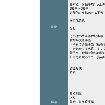
基本給（月額平均）又は
855円〜855円
定額的に支払われる手当
–
固定残業代
賃金
なし
その他の手当等付記事項
賞与時支給手当
・子育て介護手当（扶養
合わせて３名迄）３，０
善手当（金額は勤務時間
）※毎月積み立て、賞与
賃金形態
時給
昇給制度
あり
昇給（前年度実績）
昇給