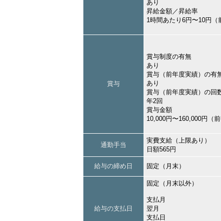
あり
昇給金額／昇給率
1時間あたり6円〜10円
賞与制度の有無
あり
賞与（前年度実績）の有
あり
賞与
賞与（前年度実績）の回
年2回
賞与金額
10,000円〜160,000円
実費支給（上限あり）
通勤手当
日額565円
給与の締め日
固定（月末）
固定（月末以外）
支払月
給与の支払日
翌月
支払日