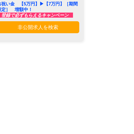
お祝い金 【5万円】▶︎【7万円】［期間
限定］ 増額中！
登録で必ずもらえるキャンペーン
非公開求人を検索