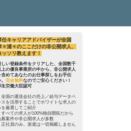
専任キャリアアドバイザーが全国
津々浦々のここだけの非公開求人、
コッソリ教えます！
厳しい登録条件をクリアした、全国数千
以上の優良事業所の中から、非公開求人
を含めてあなたのお仕事探しをお手伝
い。
完全無料
なのでご安心ください！
厚生労働大臣認可
・全国の運送会社の売上／給与データベ
ースを活用することでホワイトな求人の
みを厳選してご紹介
・すべての求人が100%独自開拓だから
急募案件や非公開求人が多数
・正社員のみ。派遣は一切掲載しません