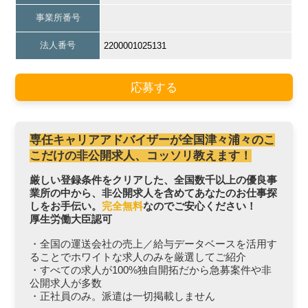
事業所番号
法人番号
2200001025131
応募する
専任キャリアアドバイザーが全国津々浦々のこ
こだけの非公開求人、コッソリ教えます！
厳しい登録条件をクリアした、全国数千以上の優良事
業所の中から、非公開求人を含めてあなたのお仕事探
しをお手伝い。
完全無料
なのでご安心ください！
厚生労働大臣認可
・全国の運送会社の売上／給与データベースを活用す
ることでホワイトな求人のみを厳選してご紹介
・すべての求人が100%独自開拓だから急募案件や非
公開求人が多数
・正社員のみ。派遣は一切掲載しません