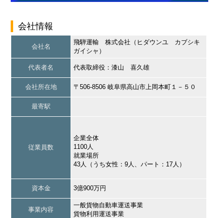
会社情報
飛騨運輸 株式会社（ヒダウンユ カブシキ
会社名
ガイシャ）
代表者名
代表取締役：漆山 喜久雄
会社所在地
〒506-8506 岐阜県高山市上岡本町１－５０
最寄駅
企業全体
1100人
従業員数
就業場所
43人（うち女性：9人、パート：17人）
資本金
3億900万円
一般貨物自動車運送事業
事業内容
貨物利用運送事業