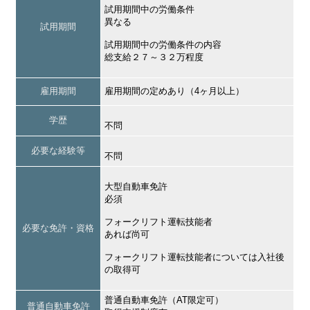
試用期間中の労働条件
異なる
試用期間
試用期間中の労働条件の内容
総支給２７～３２万程度
雇用期間
雇用期間の定めあり（4ヶ月以上）
学歴
不問
必要な経験等
不問
大型自動車免許
必須
フォークリフト運転技能者
必要な免許・資格
あれば尚可
フォークリフト運転技能者については入社後
の取得可
普通自動車免許（AT限定可）
普通自動車免許