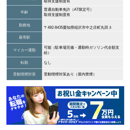
取得支援制度有
普通自動車免許（AT限定可）
年齢
取得支援制度有
勤務地
〒492-8435愛知県稲沢市中之庄町丸田３
最寄駅
可能（駐車場完備・通勤時ガソリン代全額支
マイカー通勤
給）
転勤
なし
受動喫煙対策
受動喫煙対策あり（屋内禁煙）