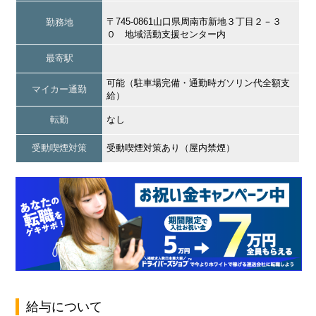
〒745-0861山口県周南市新地３丁目２－３
勤務地
０ 地域活動支援センター内
最寄駅
可能（駐車場完備・通勤時ガソリン代全額支
マイカー通勤
給）
転勤
なし
受動喫煙対策
受動喫煙対策あり（屋内禁煙）
給与について