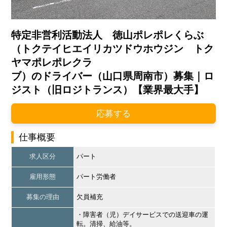
特定非営利活動法人 徳山ポレポレくらぶ
（トクテイヒエイリカツドウホウジン トク
ヤマポレポレクラ
ブ）のドライバー（山口県周南市）募集｜ロ
ジスト（旧ロジトランス）【業界最大手】
応募する
仕事概要
求人区分
パート
雇用形態
パート労働者
募集の理由
欠員補充
・障害者（児）デイサービスでの送迎車の運
転。清掃、給油等。