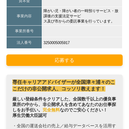
資本金
障がい児・障がい者の一時預りサービス・放
事業内容
課後の支援法定サービ
ス及び市からの委託事業を行っています。
事業所番号
法人番号
3250005005917
応募する
専任キャリアアドバイザーが全国津々浦々のこ
こだけの非公開求人、コッソリ教えます！
厳しい登録条件をクリアした、全国数千以上の優良事
業所の中から、非公開求人を含めてあなたのお仕事探
しをお手伝い。
完全無料
なのでご安心ください！
厚生労働大臣認可
・全国の運送会社の売上／給与データベースを活用す