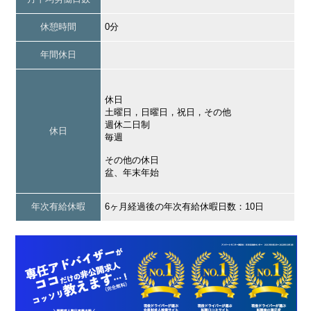
休憩時間
0分
年間休日
休日
土曜日，日曜日，祝日，その他
週休二日制
休日
毎週
その他の休日
盆、年末年始
年次有給休暇
6ヶ月経過後の年次有給休暇日数：10日