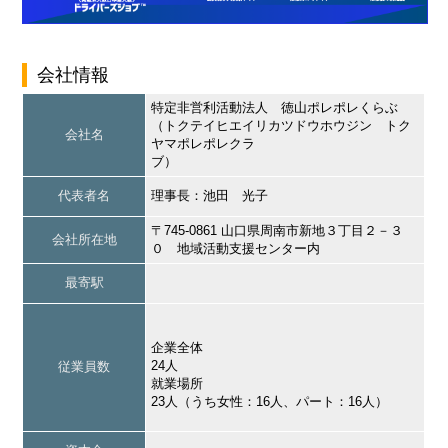
会社情報
特定非営利活動法人 徳山ポレポレくらぶ
（トクテイヒエイリカツドウホウジン トク
会社名
ヤマポレポレクラ
ブ）
代表者名
理事長：池田 光子
〒745-0861 山口県周南市新地３丁目２－３
会社所在地
０ 地域活動支援センター内
最寄駅
企業全体
24人
従業員数
就業場所
23人（うち女性：16人、パート：16人）