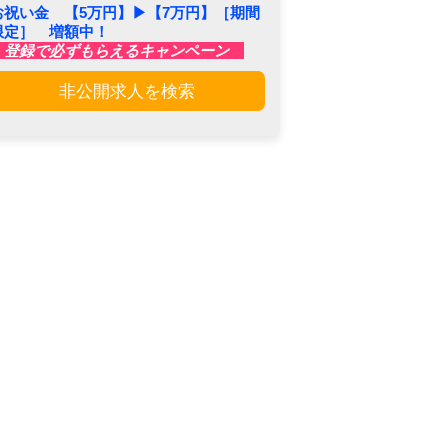
お祝い金 【5万円】▶︎【7万円】［期間
限定］ 増額中！
登録で必ずもらえるキャンペーン
非公開求人を検索