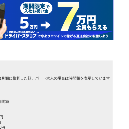
は月額に換算した額、パート求人の場合は時間額を表示しています
時間額
0円
円
00円