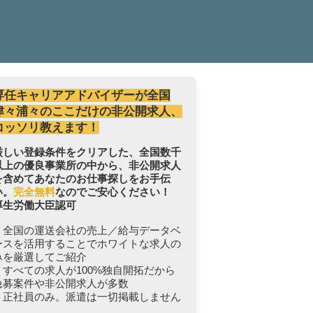
専任キャリアアドバイザーが全国
津々浦々のここだけの非公開求人、
コッソリ教えます！
厳しい登録条件をクリアした、全国数千
以上の優良事業所の中から、非公開求人
を含めてあなたのお仕事探しをお手伝
い。
完全無料
なのでご安心ください！
厚生労働大臣認可
・全国の運送会社の売上／給与データベ
ースを活用することでホワイトな求人の
みを厳選してご紹介
・すべての求人が100%独自開拓だから
急募案件や非公開求人が多数
・正社員のみ。派遣は一切掲載しません