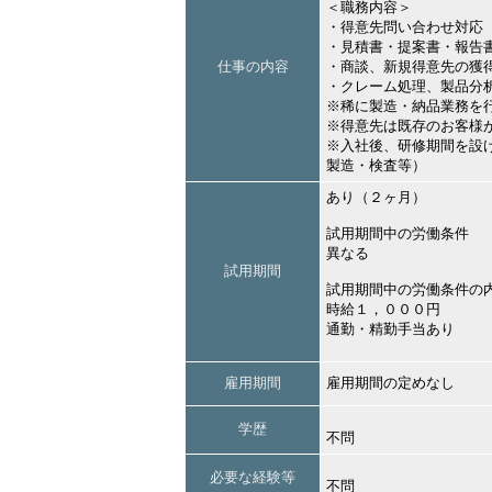
＜職務内容＞
・得意先問い合わせ対応
・見積書・提案書・報告
仕事の内容
・商談、新規得意先の獲
・クレーム処理、製品分
※稀に製造・納品業務を
※得意先は既存のお客様
※入社後、研修期間を設
製造・検査等）
あり（２ヶ月）
試用期間中の労働条件
異なる
試用期間
試用期間中の労働条件の
時給１，０００円
通勤・精勤手当あり
雇用期間
雇用期間の定めなし
学歴
不問
必要な経験等
不問