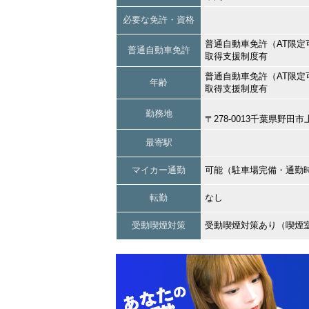
必要な免許・資格
普通自動車免許（AT限定
普通自動車免許
取得支援制度有
普通自動車免許（AT限定
年齢
取得支援制度有
勤務地
〒278-0013千葉県野
最寄駅
マイカー通勤
可能（駐車場完備・通勤
転勤
なし
受動喫煙対策
受動喫煙対策あり（喫煙