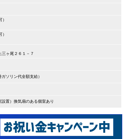
可）
可）
田市上三ヶ尾２６１－７
時ガソリン代全額支給）
室設置）換気扇のある個室あり