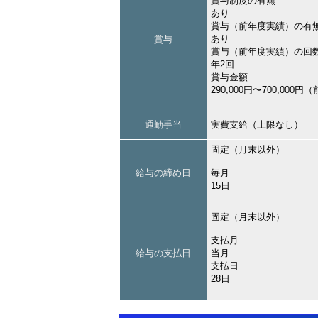
賞与制度の有無
あり
賞与（前年度実績）の有
あり
賞与
賞与（前年度実績）の回
年2回
賞与金額
290,000円〜700,000
通勤手当
実費支給（上限なし）
固定（月末以外）
給与の締め日
毎月
15日
固定（月末以外）
支払月
給与の支払日
当月
支払日
28日