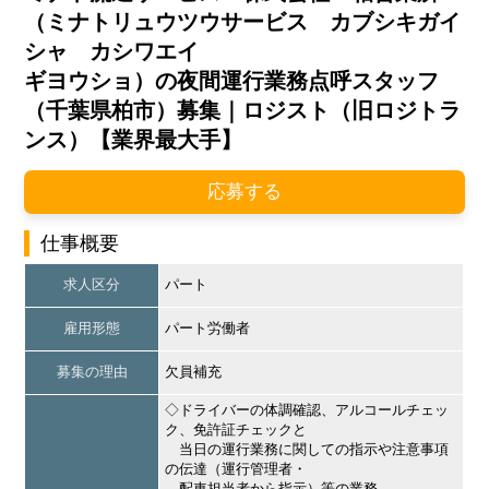
（ミナトリュウツウサービス カブシキガイ
シャ カシワエイ
ギヨウショ）の夜間運行業務点呼スタッフ
（千葉県柏市）募集｜ロジスト（旧ロジトラ
ンス）【業界最大手】
応募する
仕事概要
求人区分
パート
雇用形態
パート労働者
募集の理由
欠員補充
◇ドライバーの体調確認、アルコールチェッ
ク、免許証チェックと
当日の運行業務に関しての指示や注意事項
の伝達（運行管理者・
配車担当者から指示）等の業務