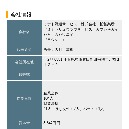
会社情報
ミナト流通サービス 株式会社 柏営業所
（ミナトリュウツウサービス カブシキガイ
会社名
シャ カシワエイ
ギヨウショ）
代表者名
所長：大月 章裕
〒277-0881 千葉県柏市青田新田飛地字元割２
会社所在地
１２－２
最寄駅
企業全体
184人
従業員数
就業場所
41人（うち女性：7人、パート：1人）
資本金
3,842万円