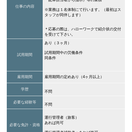
仕事の内容
※業務は１名体制にて行います。（最初はス
タッフが同伴します）
＊応募の際は、ハローワークで紹介状の交付
を受けて下さい。
あり（３ヶ月）
試用期間中の労働条件
試用期間
同条件
雇用期間
雇用期間の定めあり（4ヶ月以上）
学歴
不問
必要な経験等
不問
運行管理者（旅客）
あれば尚可
必要な免許・資格