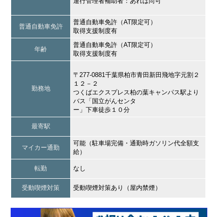
運行管理者補助者：あれば尚可
普通自動車免許（AT限定可）
普通自動車免許
取得支援制度有
普通自動車免許（AT限定可）
年齢
取得支援制度有
〒277-0881千葉県柏市青田新田飛地字元割２
１２－２
勤務地
つくばエクスプレス柏の葉キャンパス駅より
バス「国立がんセンタ
ー」下車徒歩１０分
最寄駅
可能（駐車場完備・通勤時ガソリン代全額支
マイカー通勤
給）
転勤
なし
受動喫煙対策
受動喫煙対策あり（屋内禁煙）