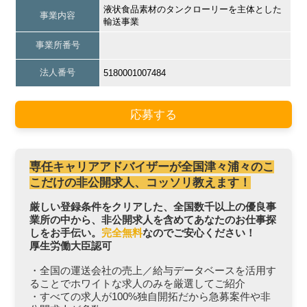
液状食品素材のタンクローリーを主体とした
事業内容
輸送事業
事業所番号
法人番号
5180001007484
応募する
専任キャリアアドバイザーが全国津々浦々のこ
こだけの非公開求人、コッソリ教えます！
厳しい登録条件をクリアした、全国数千以上の優良事
業所の中から、非公開求人を含めてあなたのお仕事探
しをお手伝い。
完全無料
なのでご安心ください！
厚生労働大臣認可
・全国の運送会社の売上／給与データベースを活用す
ることでホワイトな求人のみを厳選してご紹介
・すべての求人が100%独自開拓だから急募案件や非