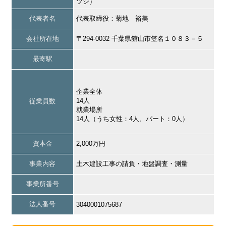
ツシ）
代表者名
代表取締役：菊地 裕美
会社所在地
〒294-0032 千葉県館山市笠名１０８３－５
最寄駅
企業全体
14人
従業員数
就業場所
14人（うち女性：4人、パート：0人）
資本金
2,000万円
事業内容
土木建設工事の請負・地盤調査・測量
事業所番号
法人番号
3040001075687