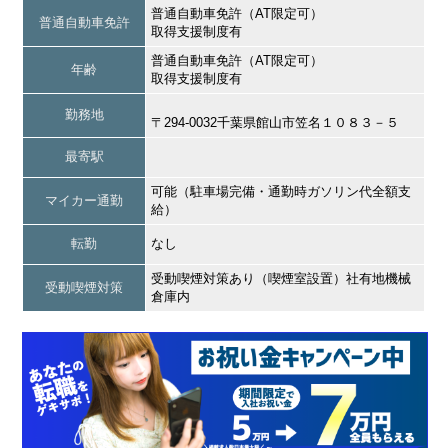
普通自動車免許（AT限定可）
普通自動車免許
取得支援制度有
普通自動車免許（AT限定可）
年齢
取得支援制度有
勤務地
〒294-0032千葉県館山市笠名１０８３－５
最寄駅
可能（駐車場完備・通勤時ガソリン代全額支
マイカー通勤
給）
転勤
なし
受動喫煙対策あり（喫煙室設置）社有地機械
受動喫煙対策
倉庫内