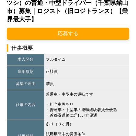
ツシ）の普通・中型ドライバー（千葉県館山
市）募集｜ロジスト（旧ロジトランス）【業
界最大手】
応募する
仕事概要
求人区分
フルタイム
雇用形態
正社員
募集の理由
増員
普通車・中型車の運転です
・担当車両あり
仕事の内容
・普通車・中型車の運転経験者賃金優遇
・首都圏道路に詳しい方優遇
あり（３ヶ月）
試用期間中の労働条件