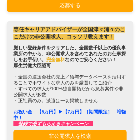
応募する
専任キャリアアドバイザーが全国津々浦々のこ
こだけの非公開求人、コッソリ教えます！
厳しい登録条件をクリアした、全国数千以上の優良事
業所の中から、非公開求人を含めてあなたのお仕事探
しをお手伝い。
完全無料
なのでご安心ください！
厚生労働大臣認可
・全国の運送会社の売上／給与データベースを活用す
ることでホワイトな求人のみを厳選してご紹介
・すべての求人が100%独自開拓だから急募案件や非
公開求人が多数
・正社員のみ。派遣は一切掲載しません
お祝い金 【5万円】▶︎【7万円】［期間限定］ 増額
中！
登録で必ずもらえるキャンペーン
非公開求人を検索