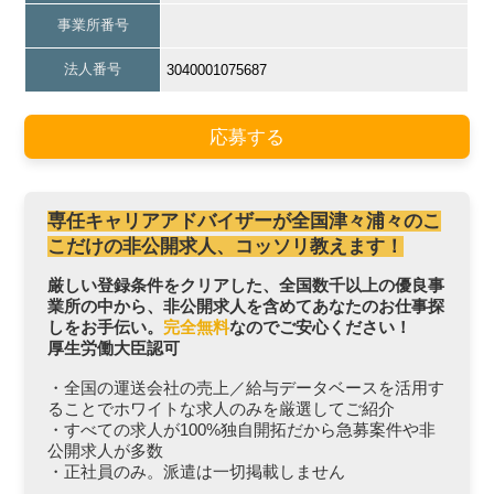
事業所番号
法人番号
3040001075687
応募する
専任キャリアアドバイザーが全国津々浦々のこ
こだけの非公開求人、コッソリ教えます！
厳しい登録条件をクリアした、全国数千以上の優良事
業所の中から、非公開求人を含めてあなたのお仕事探
しをお手伝い。
完全無料
なのでご安心ください！
厚生労働大臣認可
・全国の運送会社の売上／給与データベースを活用す
ることでホワイトな求人のみを厳選してご紹介
・すべての求人が100%独自開拓だから急募案件や非
公開求人が多数
・正社員のみ。派遣は一切掲載しません