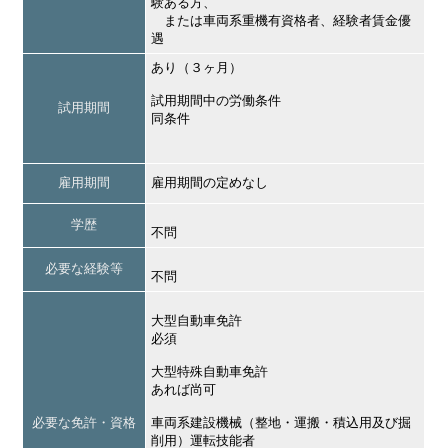
験ある方、
または車両系重機有資格者、経験者賃金優
遇
あり（３ヶ月）
試用期間中の労働条件
試用期間
同条件
雇用期間
雇用期間の定めなし
学歴
不問
必要な経験等
不問
大型自動車免許
必須
大型特殊自動車免許
あれば尚可
必要な免許・資格
車両系建設機械（整地・運搬・積込用及び掘
削用）運転技能者