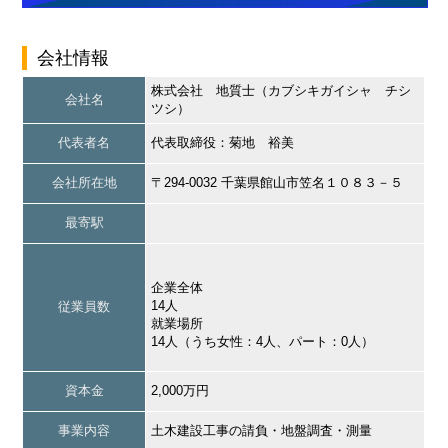
会社情報
株式会社 地質士（カブシキガイシャ チシ
会社名
ツシ）
代表者名
代表取締役：菊地 裕美
会社所在地
〒294-0032 千葉県館山市笠名１０８３－５
最寄駅
企業全体
14人
従業員数
就業場所
14人（うち女性：4人、パート：0人）
資本金
2,000万円
事業内容
土木建設工事の請負・地盤調査・測量