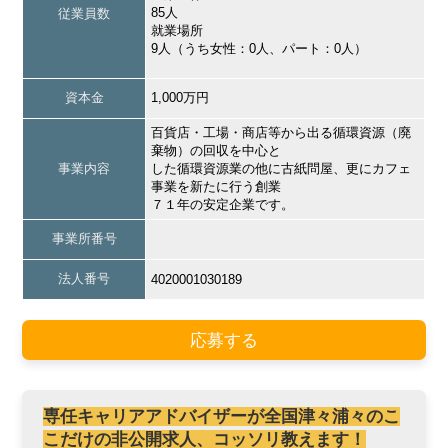
85人
従業員数
就業場所
9人（うち女性：0人、パート：0人）
資本金
1,000万円
百貨店・工場・商店等から出る循環資源（廃
棄物）の回収を中心と
事業内容
した循環資源業の他に古紙問屋、更にカフェ
事業を新たに行う創業
７１年の安定企業です。
事業所番号
法人番号
4020001030189
応募する
専任キャリアアドバイザーが全国津々浦々のこ
こだけの非公開求人、コッソリ教えます！