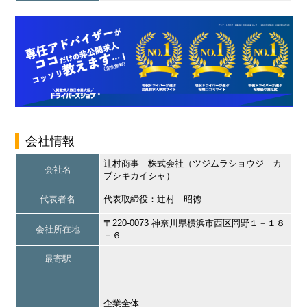
会社情報
辻村商事 株式会社（ツジムラショウジ カ
会社名
ブシキカイシャ）
代表者名
代表取締役：辻村 昭徳
〒220-0073 神奈川県横浜市西区岡野１－１８
会社所在地
－６
最寄駅
企業全体