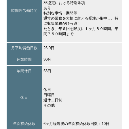
36協定における特別条項
あり
時間外労働時間
特別な事情・期間等
通常の業務を大幅に超える受注が集中し、特
に収集業務がひっ迫し
たとき、年６回を限度に１ヶ月８０時間。年
間７５０時間まで
月平均労働日数
26.0日
休憩時間
90分
年間休日
53日
休日
日曜日
休日
週休二日制
その他
年次有給休暇
6ヶ月経過後の年次有給休暇日数：10日