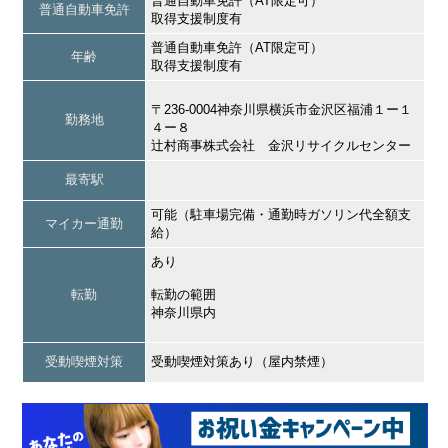
普通自動車免許（AT限定可）
普通自動車免許
取得支援制度有
普通自動車免許（AT限定可）
年齢
取得支援制度有
〒236-0004神奈川県横浜市金沢区福浦１ー１
勤務地
４ー８
辻村商事株式会社 金沢リサイクルセンター
最寄駅
可能（駐車場完備・通勤時ガソリン代全額支
マイカー通勤
給）
あり
転勤
転勤の範囲
神奈川県内
受動喫煙対策
受動喫煙対策あり（屋内禁煙）