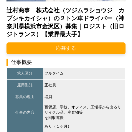
辻村商事 株式会社（ツジムラショウジ カ
ブシキカイシャ）の２トン車ドライバー（神
奈川県横浜市金沢区）募集｜ロジスト（旧ロ
ジトランス）【業界最大手】
応募する
仕事概要
求人区分
フルタイム
雇用形態
正社員
募集の理由
増員
百貨店、学校、オフィス、工場等から出るリ
仕事の内容
サイクル品、廃棄物等
を回収運搬
あり（１ヶ月）