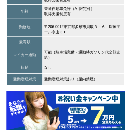
取得支援制度有
普通自動車免許（AT限定可）
年齢
取得支援制度有
〒206-0012東京都多摩市貝取３－６ 医療モ
勤務地
ール永山３Ｆ
最寄駅
可能（駐車場完備・通勤時ガソリン代全額支
マイカー通勤
給）
転勤
なし
受動喫煙対策
受動喫煙対策あり（屋内禁煙）