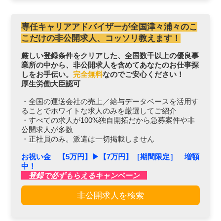
専任キャリアアドバイザーが全国津々浦々のこ
こだけの非公開求人、コッソリ教えます！
厳しい登録条件をクリアした、全国数千以上の優良事
業所の中から、非公開求人を含めてあなたのお仕事探
しをお手伝い。
完全無料
なのでご安心ください！
厚生労働大臣認可
・全国の運送会社の売上／給与データベースを活用す
ることでホワイトな求人のみを厳選してご紹介
・すべての求人が100%独自開拓だから急募案件や非
公開求人が多数
・正社員のみ。派遣は一切掲載しません
お祝い金 【5万円】▶︎【7万円】［期間限定］ 増額
中！
登録で必ずもらえるキャンペーン
非公開求人を検索