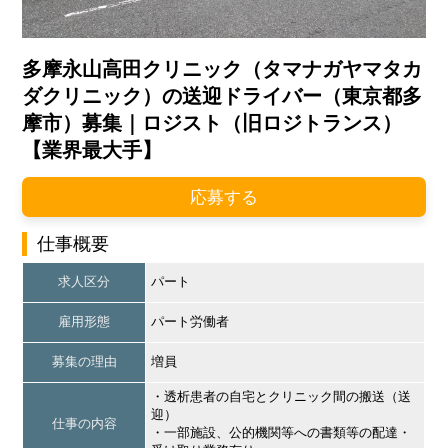
多摩永山高田クリニック（タマナガヤマタカ
ダクリニック）の送迎ドライバー（東京都多
摩市）募集｜ロジスト（旧ロジトランス）
【業界最大手】
応募する
仕事概要
求人区分
パート
雇用形態
パート労働者
募集の理由
増員
・透析患者の自宅とクリニック間の搬送（送
迎）
仕事の内容
・一部施設、公的機関等への書類等の配達・