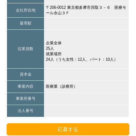
〒206-0012 東京都多摩市貝取３－６ 医療モ
会社所在地
ール永山３Ｆ
最寄駅
企業全体
25人
従業員数
就業場所
24人（うち女性：12人、パート：10人）
資本金
事業内容
医療業（診療所）
事業所番号
法人番号
応募する