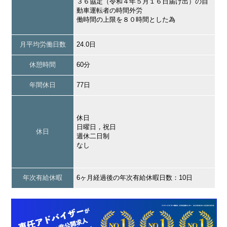
３６協定（令和４年５月１６日届け出）の自
動車運転者の時間外労
働時間の上限を８０時間とした為
月平均労働日数
24.0日
休憩時間
60分
年間休日
77日
休日
日曜日，祝日
休日
週休二日制
なし
年次有給休暇
6ヶ月経過後の年次有給休暇日数：10日