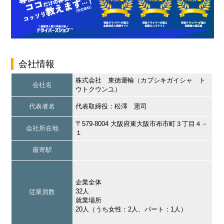
会社情報
株式会社 東徳運輸（カブシキガイシャ ト
会社名
ウトクウンユ）
代表者名
代表取締役：松澤 憲司
〒579-8004 大阪府東大阪市布市町３丁目４－
会社所在地
１
最寄駅
企業全体
32人
従業員数
就業場所
20人（うち女性：2人、パート：1人）