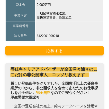
資本金
2,000万円
一般区域貨物運送業。
事業内容
取扱運送事業、物流加工
事業所番号
法人番号
6122001009218
応募する
専任キャリアアドバイザーが全国津々浦々のこ
こだけの非公開求人、コッソリ教えます！
厳しい登録条件をクリアした、全国数千以上の優良事
業所の中から、非公開求人を含めてあなたのお仕事探
しをお手伝い。
完全無料
なのでご安心ください！
厚生労働大臣認可
・全国の運送会社の売上／給与データベースを活用す