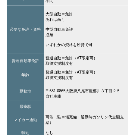
不問
大型自動車免許
あれば尚可
必要な免許・資格
中型自動車免許
必須
いずれかの資格を所持で可
普通自動車免許（AT限定可）
普通自動車免許
取得支援制度有
普通自動車免許（AT限定可）
年齢
取得支援制度有
〒581-0865大阪府八尾市服部川３丁目２５
勤務地
自社車庫
最寄駅
可能（駐車場完備・通勤時ガソリン代全額支
マイカー通勤
給）
転勤
なし