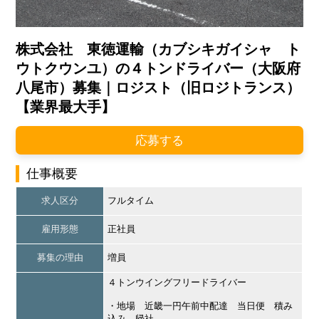
株式会社 東徳運輸（カブシキガイシャ ト
ウトクウンユ）の４トンドライバー（大阪府
八尾市）募集｜ロジスト（旧ロジトランス）
【業界最大手】
応募する
仕事概要
求人区分
フルタイム
雇用形態
正社員
募集の理由
増員
４トンウイングフリードライバー
・地場 近畿一円午前中配達 当日便 積み
込み 帰社