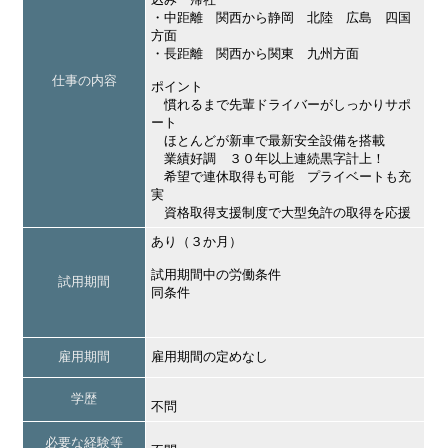
・中距離 関西から静岡 北陸 広島 四国
方面
・長距離 関西から関東 九州方面
仕事の内容
ポイント
慣れるまで先輩ドライバーがしっかりサポ
ート
ほとんどが新車で最新安全設備を搭載
業績好調 ３０年以上連続黒字計上！
希望で連休取得も可能 プライベートも充
実
資格取得支援制度で大型免許の取得を応援
あり（３か月）
試用期間中の労働条件
試用期間
同条件
雇用期間
雇用期間の定めなし
学歴
不問
必要な経験等