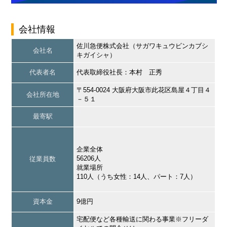
会社情報
佐川急便株式会社（サガワキュウビンカブシ
会社名
キガイシャ）
代表者名
代表取締役社長：本村 正秀
〒554-0024 大阪府大阪市此花区島屋４丁目４
会社所在地
－５１
最寄駅
企業全体
56206人
従業員数
就業場所
110人（うち女性：14人、パート：7人）
資本金
9億円
宅配便など各種輸送に関わる事業※フリーダ