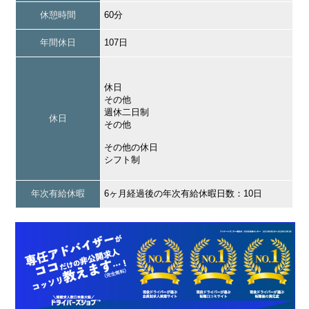
休憩時間
60分
年間休日
107日
休日
その他
週休二日制
休日
その他
その他の休日
シフト制
年次有給休暇
6ヶ月経過後の年次有給休暇日数：10日