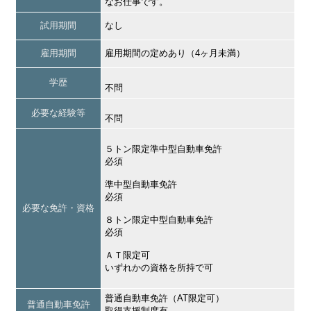
なお仕事です。
試用期間
なし
雇用期間
雇用期間の定めあり（4ヶ月未満）
学歴
不問
必要な経験等
不問
５トン限定準中型自動車免許
必須
準中型自動車免許
必須
必要な免許・資格
８トン限定中型自動車免許
必須
ＡＴ限定可
いずれかの資格を所持で可
普通自動車免許（AT限定可）
普通自動車免許
取得支援制度有