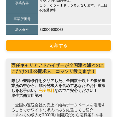
イヤルでの問合せは、
事業内容
１０：００～１９：００となります。※土日
祝も受付中
事業所番号
法人番号
8130001000053
応募する
専任キャリアアドバイザーが全国津々浦々のこ
こだけの非公開求人、コッソリ教えます！
厳しい登録条件をクリアした、全国数千以上の優良事
業所の中から、非公開求人を含めてあなたのお仕事探
しをお手伝い。
完全無料
なのでご安心ください！
厚生労働大臣認可
・全国の運送会社の売上／給与データベースを活用す
ることでホワイトな求人のみを厳選してご紹介
・すべての求人が100%独自開拓だから急募案件や非