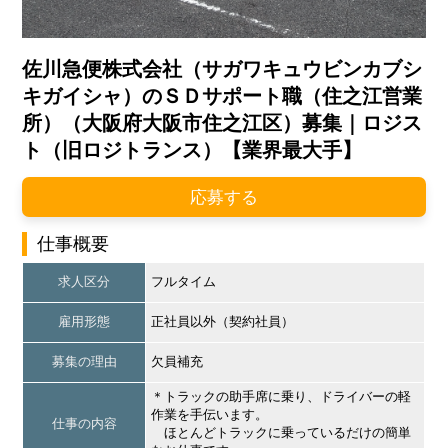
佐川急便株式会社（サガワキュウビンカブシ
キガイシャ）のＳＤサポート職（住之江営業
所）（大阪府大阪市住之江区）募集｜ロジス
ト（旧ロジトランス）【業界最大手】
応募する
仕事概要
求人区分
フルタイム
雇用形態
正社員以外（契約社員）
募集の理由
欠員補充
＊トラックの助手席に乗り、ドライバーの軽
作業を手伝います。
仕事の内容
ほとんどトラックに乗っているだけの簡単