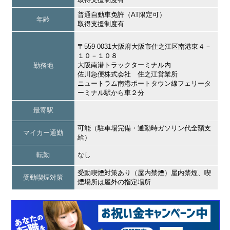
普通自動車免許（AT限定可）
年齢
取得支援制度有
〒559-0031大阪府大阪市住之江区南港東４－
１０－１０８
大阪南港トラックターミナル内
勤務地
佐川急便株式会社 住之江営業所
ニュートラム南港ポートタウン線フェリータ
ーミナル駅から車２分
最寄駅
可能（駐車場完備・通勤時ガソリン代全額支
マイカー通勤
給）
転勤
なし
受動喫煙対策あり（屋内禁煙）屋内禁煙、喫
受動喫煙対策
煙場所は屋外の指定場所