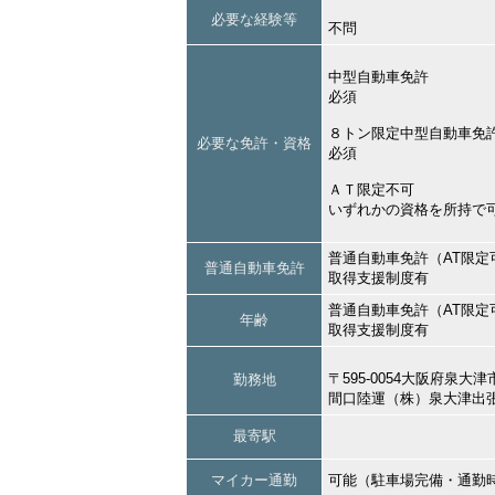
必要な経験等
不問
中型自動車免許
必須
８トン限定中型自動車免
必要な免許・資格
必須
ＡＴ限定不可
いずれかの資格を所持で
普通自動車免許（AT限定
普通自動車免許
取得支援制度有
普通自動車免許（AT限定
年齢
取得支援制度有
〒595-0054大阪府泉
勤務地
間口陸運（株）泉大津出
最寄駅
マイカー通勤
可能（駐車場完備・通勤