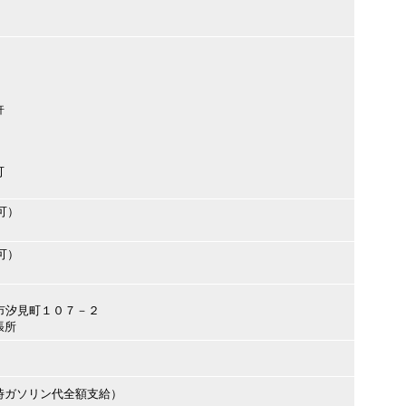
許
可
可）
可）
大津市汐見町１０７－２
張所
時ガソリン代全額支給）