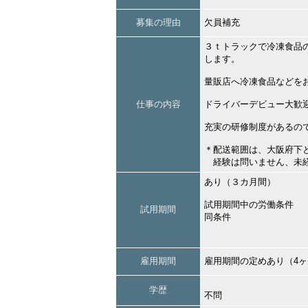
募集の理由
欠員補充
３ｔトラックで冷凍食品
します。
量販店へ冷凍食品などを
仕事の内容
ドライバーデビュー大歓
充実の研修制度があるの
＊配送範囲は、大阪府下
経験は問いません、未
あり（３カ月間）
試用期間中の労働条件
試用期間
同条件
雇用期間
雇用期間の定めあり（4
学歴
不問