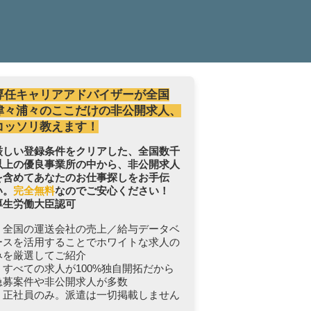
専任キャリアアドバイザーが全国
津々浦々のここだけの非公開求人、
コッソリ教えます！
厳しい登録条件をクリアした、全国数千
以上の優良事業所の中から、非公開求人
を含めてあなたのお仕事探しをお手伝
い。
完全無料
なのでご安心ください！
厚生労働大臣認可
・全国の運送会社の売上／給与データベ
ースを活用することでホワイトな求人の
みを厳選してご紹介
・すべての求人が100%独自開拓だから
急募案件や非公開求人が多数
・正社員のみ。派遣は一切掲載しません