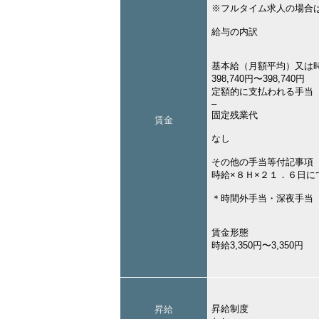
※フルタイム求人の場合
給与の内訳
基本給（月額平均）又は
398,740円〜398,740円
定額的に支払われる手当
–
固定残業代
賃金
なし
その他の手当等付記事項
時給×８Ｈ×２１．６日に
＊時間外手当・深夜手当
賃金形態
時給3,350円〜3,350円
昇給制度
昇給