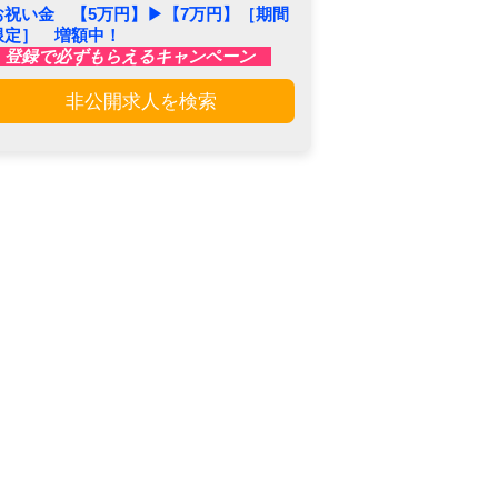
お祝い金 【5万円】▶︎【7万円】［期間
限定］ 増額中！
登録で必ずもらえるキャンペーン
非公開求人を検索