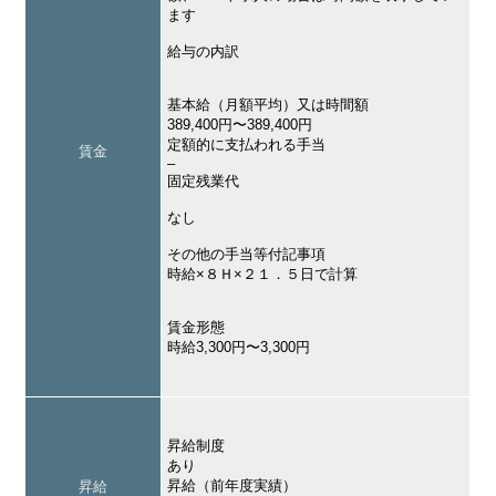
ます
給与の内訳
基本給（月額平均）又は時間額
389,400円〜389,400円
定額的に支払われる手当
賃金
–
固定残業代
なし
その他の手当等付記事項
時給×８Ｈ×２１．５日で計算
賃金形態
時給3,300円〜3,300円
昇給制度
あり
昇給（前年度実績）
昇給