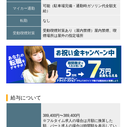
可能（駐車場完備・通勤時ガソリン代全額支
マイカー通勤
給）
転勤
なし
受動喫煙対策あり（屋内禁煙）屋内禁煙、喫
受動喫煙対策
煙場所は屋外の指定場所
給与について
389,400円〜389,400円
※フルタイム求人の場合は月額に換算した
額、パート求人の場合は時間額を表示してい