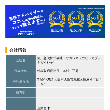
会社情報
佐川急便株式会社（サガワキュウビンカブシ
会社名
キガイシャ）
代表者名
代表取締役社長：本村 正秀
〒554-0024 大阪府大阪市此花区島屋４丁目４
会社所在地
－５１
最寄駅
企業全体