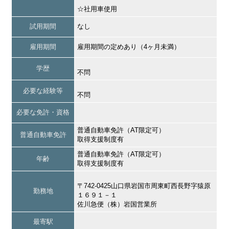
☆社用車使用
試用期間
なし
雇用期間
雇用期間の定めあり（4ヶ月未満）
学歴
不問
必要な経験等
不問
必要な免許・資格
普通自動車免許（AT限定可）
普通自動車免許
取得支援制度有
普通自動車免許（AT限定可）
年齢
取得支援制度有
〒742-0425山口県岩国市周東町西長野字猿原
勤務地
１６９１－１
佐川急便（株）岩国営業所
最寄駅